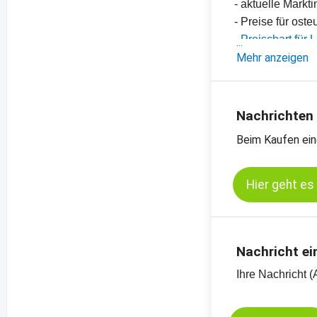
- aktuelle Mark
- Preise für os
-
Preischart für 
-
Mehr anzeigen
weitere Preisch
Nachrichten
Beim Kaufen ein
Hier geht es
Nachricht ei
Ihre Nachricht (