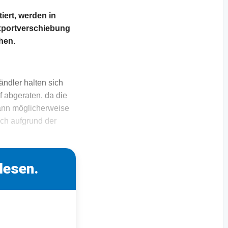
rt, werden in
Exportverschiebung
hen.
ändler halten sich
f abgeraten, da die
dann möglicherweise
och aufgrund der
lesen.