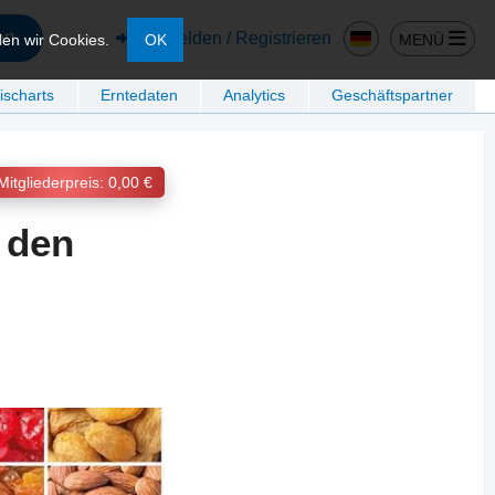
en
Anmelden / Registrieren
MENÜ
den wir Cookies.
OK
ischarts
Erntedaten
Analytics
Geschäftspartner
Mitgliederpreis: 0,00 €
 den