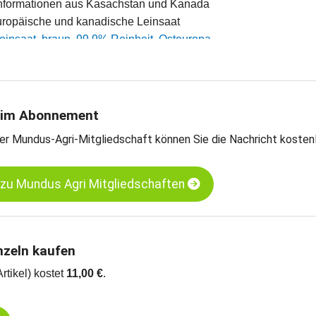
tinformationen aus Kasachstan und Kanada
teuropäische und kanadische Leinsaat
Leinsaat, braun, 99.9% Reinheit, Osteuropa
arts
 im Abonnement
er Mundus-Agri-Mitgliedschaft können Sie die Nachricht kosten
 zu Mundus Agri Mitgliedschaften
nzeln kaufen
Artikel) kostet
11,00 €
.