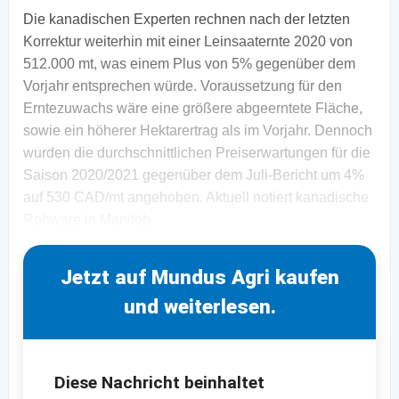
Die kanadischen Experten rechnen nach der letzten
Korrektur weiterhin mit einer Leinsaaternte 2020 von
512.000 mt, was einem Plus von 5% gegenüber dem
Vorjahr entsprechen würde. Voraussetzung für den
Erntezuwachs wäre eine größere abgeerntete Fläche,
sowie ein höherer Hektarertrag als im Vorjahr. Dennoch
wurden die durchschnittlichen Preiserwartungen für die
Saison 2020/2021 gegenüber dem Juli-Bericht um 4%
auf 530 CAD/mt angehoben. Aktuell notiert kanadische
Rohware in Manitob
Jetzt auf Mundus Agri kaufen
und weiterlesen.
Diese Nachricht beinhaltet