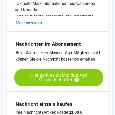
- aktuelle Marktinformationen aus Osteuropa
und Kanada
- Preise für osteuropäische und kanadische
Leinsaat
Mehr anzeigen
- aktuelle Importdaten Deutschland 2018/19
vs 2019/20
-
Preischart für Leinsaat, braun, 99.9%
Nachrichten im Abonnement
Reinheit, Osteuropa
Beim Kaufen einer Mundus-Agri-Mitgliedschaft
-
weitere Preischarts
können Sie die Nachricht kostenlos erhalten
Hier geht es zu Mundus Agri
Mitgliedschaften
Nachricht einzeln kaufen
Ihre Nachricht (Artikel) kostet
11,00 €
.