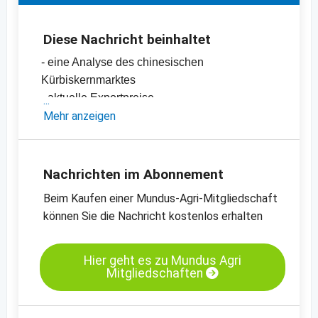
Diese Nachricht beinhaltet
- eine Analyse des chinesischen
Kürbiskernmarktes
- aktuelle Exportpreise
-
Mehr anzeigen
Preischart für Kürbiskerne, GWS, Grade AA
-
Preischart für Kürbiskerne, Shine Skin,
Grade AA
-
weitere Preischarts
Nachrichten im Abonnement
Beim Kaufen einer Mundus-Agri-Mitgliedschaft
können Sie die Nachricht kostenlos erhalten
Hier geht es zu Mundus Agri
Mitgliedschaften