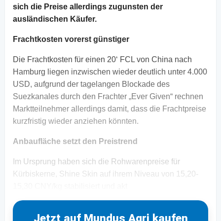
sich die Preise allerdings zugunsten der
ausländischen Käufer.
Frachtkosten vorerst günstiger
Die Frachtkosten für einen 20‘ FCL von China nach
Hamburg liegen inzwischen wieder deutlich unter 4.000
USD, aufgrund der tagelangen Blockade des
Suezkanales durch den Frachter „Ever Given“ rechnen
Marktteilnehmer allerdings damit, dass die Frachtpreise
kurzfristig wieder anziehen könnten.
Anbaufläche setzt den Preistrend
Im Ursprung haben sich die Rohwarenpreise für
Kürbiskerne, Shine Skin auf ihrem Niveau von 15,20-
15,30 CNY/kg stabilisiert und akt
Jetzt auf Mundus Agri kaufen