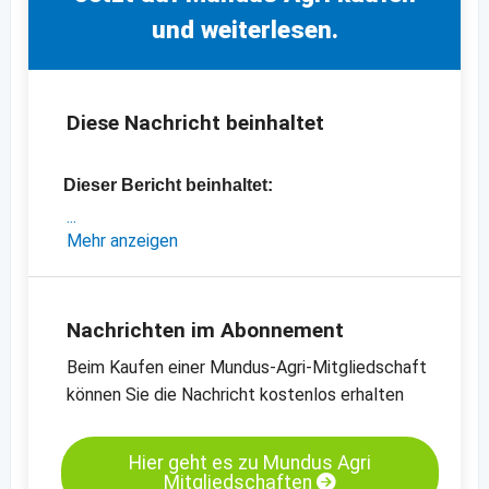
und weiterlesen.
Diese Nachricht beinhaltet
Dieser Bericht beinhaltet:
- eine Analyse des chinesischen
Mehr anzeigen
Kürbiskernmarktes
- aktuelle Exportpreise
- Preischart für Kürbiskerne, GWS, Grade AA
Nachrichten im Abonnement
- Preischart für Kürbiskerne, Shine Skin,
Beim Kaufen einer Mundus-Agri-Mitgliedschaft
Grade AA
können Sie die Nachricht kostenlos erhalten
-
weitere Preischarts
Hier geht es zu Mundus Agri
Mitgliedschaften