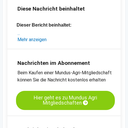
Diese Nachricht beinhaltet
Dieser Bericht beinhaltet:
- eine Analyse des chinesischen
Mehr anzeigen
Kürbiskernmarktes
- aktuelle Exportpreise für neue Ernte
- Preischart für Kürbiskerne, GWS, Grade AA
Nachrichten im Abonnement
- Preischart für Kürbiskerne, Shine Skin,
Beim Kaufen einer Mundus-Agri-Mitgliedschaft
Grade AA
können Sie die Nachricht kostenlos erhalten
-
weitere Preischarts
Hier geht es zu Mundus Agri
Mitgliedschaften