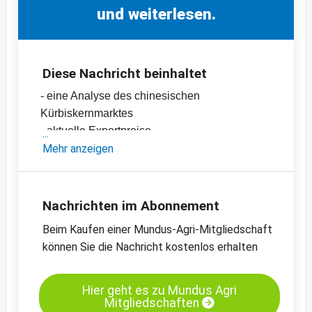
und weiterlesen.
Diese Nachricht beinhaltet
- eine Analyse des chinesischen
Kürbiskernmarktes
- aktuelle Exportpreise
-
Mehr anzeigen
Preischart für Kürbiskerne, GWS, Grade AA
-
Preischart für Kürbiskerne, Shine Skin,
Grade AA
-
weitere Preischarts
Nachrichten im Abonnement
Beim Kaufen einer Mundus-Agri-Mitgliedschaft
können Sie die Nachricht kostenlos erhalten
Hier geht es zu Mundus Agri
Mitgliedschaften