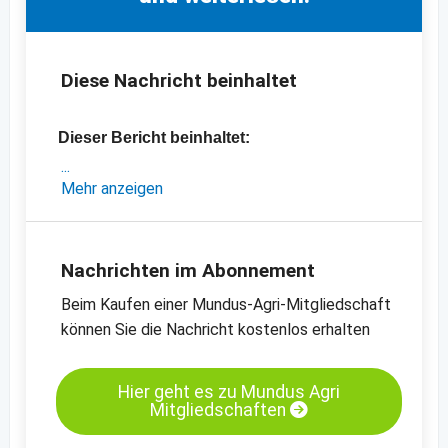
Diese Nachricht beinhaltet
Dieser Bericht beinhaltet:
- eine Analyse des chinesischen
Mehr anzeigen
Kürbiskernmarktes
- aktuelle Preise neue Ernte
- Preischart für Kürbiskerne, GWS, Grade AA
Nachrichten im Abonnement
- Preischart für Kürbiskerne, Shine Skin,
Beim Kaufen einer Mundus-Agri-Mitgliedschaft
Grade AA
können Sie die Nachricht kostenlos erhalten
-
weitere Preischarts
Hier geht es zu Mundus Agri
Mitgliedschaften