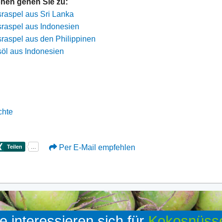
onen gehen Sie zu:
sraspel aus Sri Lanka
sraspel aus Indonesien
sraspel aus den Philippinen
osöl aus Indonesien
chte
Per E-Mail empfehlen
e interessieren sich für
Kokosnüss