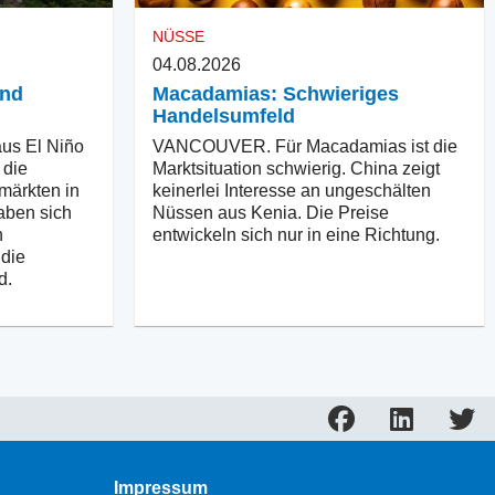
NÜSSE
04.08.2026
und
Macadamias: Schwieriges
Handelsumfeld
us El Niño
VANCOUVER. Für Macadamias ist die
 die
Marktsituation schwierig. China zeigt
märkten in
keinerlei Interesse an ungeschälten
aben sich
Nüssen aus Kenia. Die Preise
n
entwickeln sich nur in eine Richtung.
 die
d.
Impressum