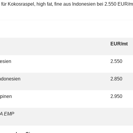
für Kokosraspel, high fat, fine aus Indonesien bei 2.550 EUR
g
EUR/mt
nesien
2.550
Indonesien
2.850
ippinen
2.950
CA EMP