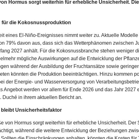
von Hormus sorgt weiterhin für erhebliche Unsicherheit. Di
 für die Kokosnussproduktion
it eines El-Niño-Ereignisses nimmt weiter zu. Aktuelle Modelle
von 79% davon aus, dass sich das Wetterphänomen zwischen J
nfang 2027 anhält. Für die Kokosnussbranche stehen weniger di
ielmehr mögliche Auswirkungen auf die Entwicklung der Pflanz
ungen während der Ausbildung der Fruchtansätze sowie geringer
eten könnten die Produktion beeinträchtigen. Hinzu kommen po
ei der Energie- und Wasserversorgung von Verarbeitungsbetrie
s Angebot werden vor allem für Ende 2026 und das Jahr 2027 e
. Duché in ihrem aktuellen Bericht an.
bleibt Unsicherheitsfaktor
e von Hormus sorgt weiterhin für erhebliche Unsicherheit. Der S
rächtigt, während die weitere Entwicklung der Beziehungen zw
. Sollten die Einschränkungen anhalten, könnten die Kosten für T