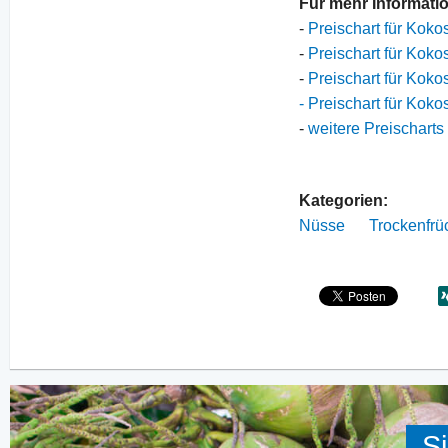
Für mehr Informati
-
Preischart für Koko
-
Preischart für Koko
-
Preischart für Koko
- Preischart für Kok
-
weitere Preischarts
Kategorien:
Nüsse
Trockenfrü
Si