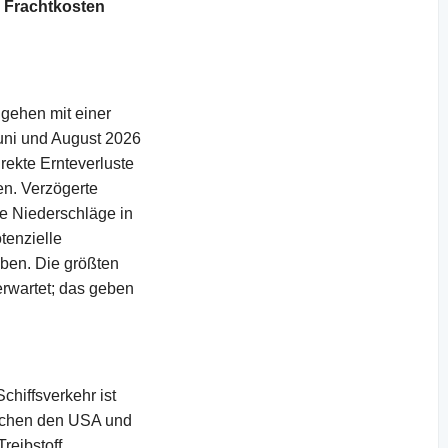
e Frachtkosten
 gehen mit einer
uni und August 2026
rekte Ernteverluste
en. Verzögerte
e Niederschläge in
tenzielle
ben. Die größten
rwartet; das geben
chiffsverkehr ist
ischen den USA und
reibstoff,