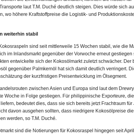
ransporte laut T.M. Duché deutlich steigen. Dies würde sich au
n, wo höhere Kraftstoffpreise die Logistik- und Produktionskost
n weiterhin stabil
 Kokosraspeln sind seit mittlerweile 15 Wochen stabil, wie die 
ich im Inlandsmarkt gegenüber der Vorwoche erneut gestiegen s
ten entwickelte sich der Kokosölmarkt zuletzt schwächer. Der
söl gegenüber Palmkernöl hat sich damit deutlich verringert. Die
schätzung der kurzfristigen Preisentwicklung im Ölsegment.
 Handelsrouten zwischen Asien und Europa sind laut dem Drewr
rte Woche in Folge gestiegen. Für philippinische Exporteure, di
efern, bedeutet dies, dass sie sich bereits jetzt Frachtraum für
icht davon ausgehen sollten, dass niedrigere Kokosölpreise die l
hen werden, so T.M. Duché.
markt sind die Notierungen für Kokosraspel hingegen seit April 