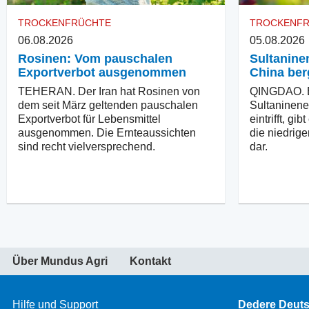
TROCKENFRÜCHTE
TROCKENF
06.08.2026
05.08.2026
Rosinen: Vom pauschalen
Sultaninen
Exportverbot ausgenommen
China ber
TEHERAN. Der Iran hat Rosinen von
QINGDAO. B
dem seit März geltenden pauschalen
Sultaninener
Exportverbot für Lebensmittel
eintrifft, g
ausgenommen. Die Ernteaussichten
die niedrige
sind recht vielversprechend.
dar.
Über Mundus Agri
Kontakt
Hilfe und Support
Dedere Deut