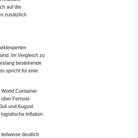
ch auf die
en zusätzlich
Marktexperten
ind. Im Vergleich zu
 bislang bestehende
s spricht für eine
y World Container
e über Fernost-
 Juli und August
ogistische Inflation
teilweise deutlich