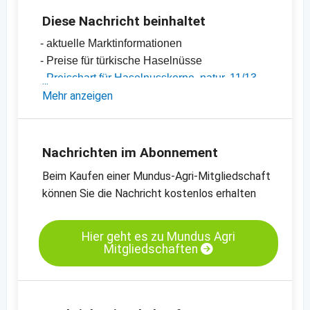
Diese Nachricht beinhaltet
- aktuelle Marktinformationen
- Preise für türkische Haselnüsse
-
Preischart für Haselnusskerne, natur, 11/13
mm
Mehr anzeigen
-
weitere Preischarts
Nachrichten im Abonnement
Beim Kaufen einer Mundus-Agri-Mitgliedschaft
können Sie die Nachricht kostenlos erhalten
Hier geht es zu Mundus Agri
Mitgliedschaften