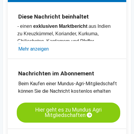
Diese Nachricht beinhaltet
- einen
exklusiven Marktbericht
aus Indien
zu Kreuzkümmel, Koriander, Kurkuma,
Chilischoten, Kardamom und Pfeffer
- Preisliste mit über
Mehr anzeigen
70 Preisen
zu Produkten
und Rohstoffen aus den Bereichen
Gewürze,
Nüsse, Kräuter, Hülsenfrüchte,
Trockenfrüchte, Ölsaaten und Getreide
Nachrichten im Abonnement
Beim Kaufen einer Mundus-Agri-Mitgliedschaft
können Sie die Nachricht kostenlos erhalten
Hier geht es zu Mundus Agri
Mitgliedschaften