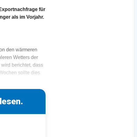
Exportnachfrage für
ger als im Vorjahr.
e von den wärmeren
hleren Wetters der
ird berichtet, dass
Wochen sollte dies
lesen.