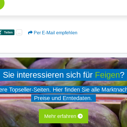
Per E-Mail empfehlen
Sie interessieren sich für
Feigen
?
e Topseller-Seiten. Hier finden Sie alle Marktnac
Preise und Erntedaten.
Mehr erfahren