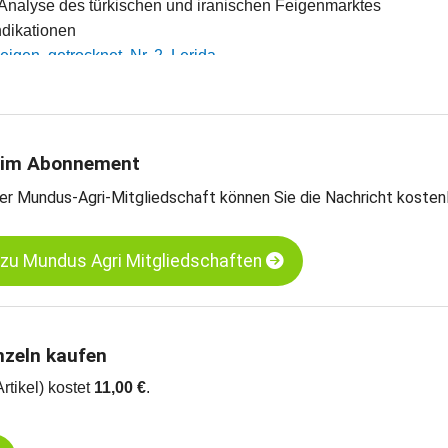
e Analyse des türkischen und iranischen Feigenmarktes
indikationen
Feigen, getrocknet, Nr. 2, Lerida
Feigen, getrocknet, Nr. 4, Lerida
arts
 im Abonnement
er Mundus-Agri-Mitgliedschaft können Sie die Nachricht kosten
 zu Mundus Agri Mitgliedschaften
nzeln kaufen
Artikel) kostet
11,00 €
.