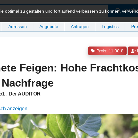
Such
e optimal zu gestalten und fortlaufend verbessern zu können, verwen
Adressen
Angebote
Anfragen
Logistics
Pre
Preis: 11,00 €
ete Feigen: Hohe Frachtko
 Nachfrage
:51
,
Der AUDITOR
sch anzeigen