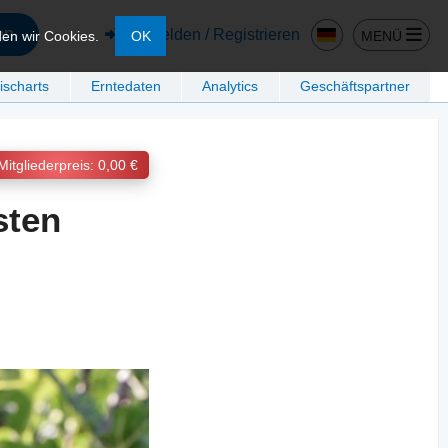
en
Anmelden / Registrieren
MENÜ
den wir Cookies.
OK
ischarts
Erntedaten
Analytics
Geschäftspartner
Mitgliederpreis: 0,00 €
sten