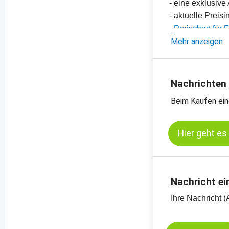
- eine exklusiv
- aktuelle Preis
-
Preischart für 
-
Mehr anzeigen
Preischart für 
-
weitere Preisch
Nachrichten
Beim Kaufen ein
Hier geht es
Nachricht ei
Ihre Nachricht (