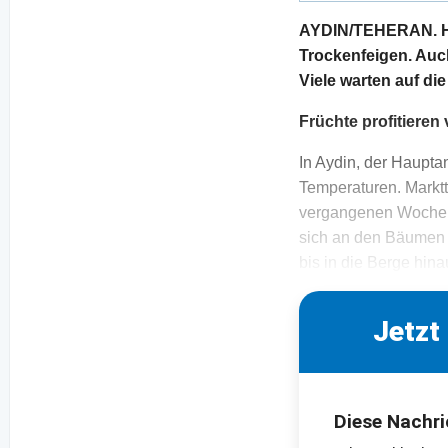
AYDIN/TEHERAN. Hoh
Trockenfeigen. Auch
Viele warten auf di
Früchte profitiere
In Aydin, der Haupta
Temperaturen. Marktt
vergangenen Wochen 
sich an den Bäumen 
bis in die Berge hina
Jetzt
Diese Nachri