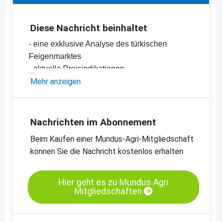
Diese Nachricht beinhaltet
- eine exklusive Analyse des türkischen
Feigenmarktes
- aktuelle Preisindikationen
-
Mehr anzeigen
Preischart für Feigen, getrocknet, Nr. 2,
Lerida
-
Preischart für Feigen, getrocknet, Nr. 4,
Lerida
Nachrichten im Abonnement
-
weitere Preischarts
Beim Kaufen einer Mundus-Agri-Mitgliedschaft
können Sie die Nachricht kostenlos erhalten
Hier geht es zu Mundus Agri
Mitgliedschaften