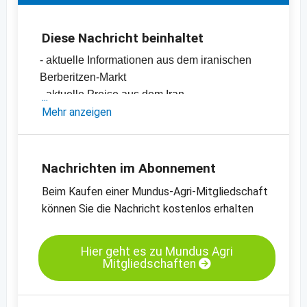
Diese Nachricht beinhaltet
- aktuelle Informationen aus dem iranischen
Berberitzen-Markt
- aktuelle Preise aus dem Iran
-
Mehr anzeigen
Preischarts für getrocknete Berberitzen und
weitere Produkte
Nachrichten im Abonnement
Beim Kaufen einer Mundus-Agri-Mitgliedschaft
können Sie die Nachricht kostenlos erhalten
Hier geht es zu Mundus Agri
Mitgliedschaften