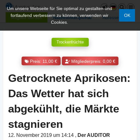
Um unsere Webseite für Sie optimal zu gestalten und
fortlaufend verbessern zu können, verwenden wir
OK
Mitglied werden
Nachrichtenportal
Adressen
Cookies.
Trockenfrüchte
Preis: 11,00 €
Mitgliederpreis: 0,00 €
Getrocknete Aprikosen:
Das Wetter hat sich
abgekühlt, die Märkte
stagnieren
12. November 2019 um 14:14
,
Der AUDITOR