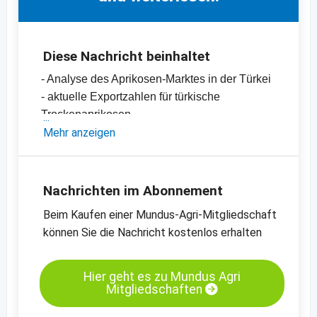
Diese Nachricht beinhaltet
- Analyse des Aprikosen-Marktes in der Türkei
- aktuelle Exportzahlen für türkische
Trockenaprikosen
- aktuelle Preisindikationen für Ernte 2019
Mehr anzeigen
-
Preischart für Aprikosen, getrocknet,
geschwefelt, Nr. 2
-
Preischart für Aprikosen, getrocknet,
Nachrichten im Abonnement
geschwefelt, Nr. 4
Beim Kaufen einer Mundus-Agri-Mitgliedschaft
-
Preischart für Aprikosen, getrocknet,
können Sie die Nachricht kostenlos erhalten
gehackt, 5 x 8 mm
-
weitere Preischarts
Hier geht es zu Mundus Agri
Mitgliedschaften