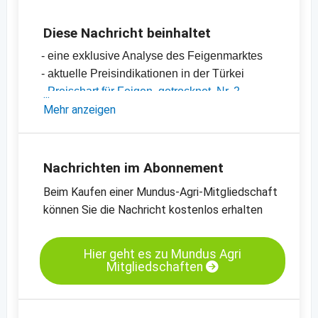
Diese Nachricht beinhaltet
- eine exklusive Analyse des Feigenmarktes
- aktuelle Preisindikationen in der Türkei
-
Preischart für Feigen, getrocknet, Nr. 2,
Lerida
Mehr anzeigen
-
Preischart für Feigen, getrocknet, Nr. 4,
Lerida
-
weitere Preischarts
Nachrichten im Abonnement
Beim Kaufen einer Mundus-Agri-Mitgliedschaft
können Sie die Nachricht kostenlos erhalten
Hier geht es zu Mundus Agri
Mitgliedschaften