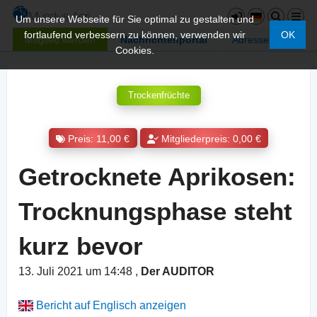
Um unsere Webseite für Sie optimal zu gestalten und
fortlaufend verbessern zu können, verwenden wir
OK
Mitglied werden
Nachrichtenportal
Adressen
Cookies.
Trockenfrüchte
Preis: 11,00 €
Mitgliederpreis: 0,00 €
Getrocknete Aprikosen:
Trocknungsphase steht
kurz bevor
13. Juli 2021 um 14:48
,
Der AUDITOR
Bericht auf Englisch anzeigen