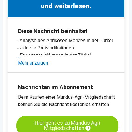
und weiterlesen.
Diese Nachricht beinhaltet
- Analyse des Aprikosen-Marktes in der Türkei
- aktuelle Preisindikationen
- Exportentwicklungen in der Türkei
-
Mehr anzeigen
Preischart für Aprikosen, getrocknet,
geschwefelt, Nr. 2
-
Preischart für Aprikosen, getrocknet,
geschwefelt, Nr. 4
Nachrichten im Abonnement
-
Preischart für Aprikosen, getrocknet,
Beim Kaufen einer Mundus-Agri-Mitgliedschaft
gehackt, 5 x 8 mm
können Sie die Nachricht kostenlos erhalten
-
weitere Preischarts
Hier geht es zu Mundus Agri
Mitgliedschaften