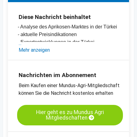
Diese Nachricht beinhaltet
- Analyse des Aprikosen-Marktes in der Türkei
- aktuelle Preisindikationen
- Exportentwicklungen in der Türkei
-
Mehr anzeigen
Preischart für Aprikosen, getrocknet,
geschwefelt, Nr. 2
-
Preischart für Aprikosen, getrocknet,
geschwefelt, Nr. 4
Nachrichten im Abonnement
-
Preischart für Aprikosen, getrocknet,
Beim Kaufen einer Mundus-Agri-Mitgliedschaft
gehackt, 5 x 8 mm
können Sie die Nachricht kostenlos erhalten
-
weitere Preischarts
Hier geht es zu Mundus Agri
Mitgliedschaften