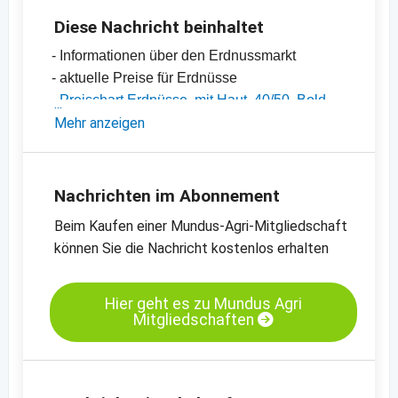
Diese Nachricht beinhaltet
- Informationen über den Erdnussmarkt
- aktuelle Preise für Erdnüsse
-
Preischart Erdnüsse, mit Haut, 40/50, Bold,
Indien
Mehr anzeigen
-
Preischart Erdnüsse, mit Haut, 50/60, Java,
Indien
-
allgemeine Preisinformationen
Nachrichten im Abonnement
Beim Kaufen einer Mundus-Agri-Mitgliedschaft
können Sie die Nachricht kostenlos erhalten
Hier geht es zu Mundus Agri
Mitgliedschaften