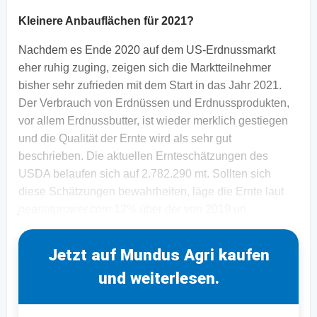
Kleinere Anbauflächen für 2021?
Nachdem es Ende 2020 auf dem US-Erdnussmarkt
eher ruhig zuging, zeigen sich die Marktteilnehmer
bisher sehr zufrieden mit dem Start in das Jahr 2021.
Der Verbrauch von Erdnüssen und Erdnussprodukten,
vor allem Erdnussbutter, ist wieder merklich gestiegen
und die Qualität der Ernte wird als sehr gut
beschrieben. Die aktuellen Ernteschätzungen des
USDA belaufen sich auf 2.782.290 mt. Sollten sich
diese Schätzungen bewahrheiten, läge die Ernte laut
peanutgrower.com
12% über der von 2019 un
Jetzt auf Mundus Agri kaufen
und weiterlesen.