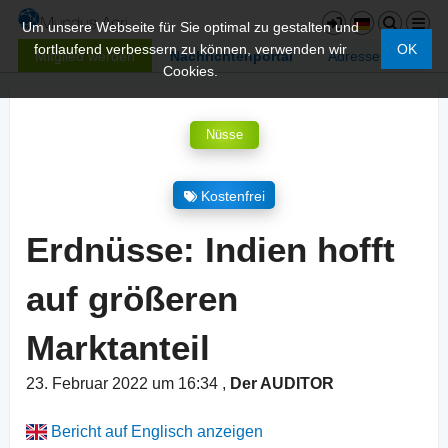
Um unsere Webseite für Sie optimal zu gestalten und
fortlaufend verbessern zu können, verwenden wir
OK
Mitglied werden
Nachrichtenportal
Adressen
Cookies.
Nüsse
Kostenfrei
Erdnüsse: Indien hofft
auf größeren
Marktanteil
23. Februar 2022 um 16:34
,
Der AUDITOR
Bericht auf Englisch anzeigen