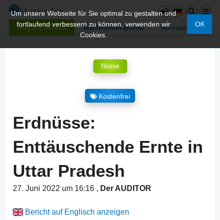
Um unsere Webseite für Sie optimal zu gestalten und
fortlaufend verbessern zu können, verwenden wir
OK
Mitglied werden
Nachrichtenportal
Adressen
Cookies.
Nüsse
Kostenfrei
Erdnüsse:
Enttäuschende Ernte in
Uttar Pradesh
27. Juni 2022 um 16:16
,
Der AUDITOR
Bericht auf Englisch anzeigen