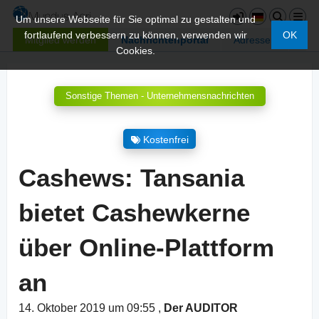
Um unsere Webseite für Sie optimal zu gestalten und
fortlaufend verbessern zu können, verwenden wir
OK
Mitglied werden
Nachrichtenportal
Adressen
Cookies.
Sonstige Themen - Unternehmensnachrichten
Kostenfrei
Cashews: Tansania
bietet Cashewkerne
über Online-Plattform
an
14. Oktober 2019 um 09:55
,
Der AUDITOR