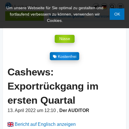
Um unsere Webseite für Sie optimal zu gestalten und
fortlaufend verbessern zu können, verwenden wir
OK
Mitglied werden
Nachrichtenportal
Adressen
Cookies.
Nüsse
Kostenfrei
Cashews:
Exportrückgang im
ersten Quartal
13. April 2022 um 12:10
,
Der AUDITOR
Bericht auf Englisch anzeigen