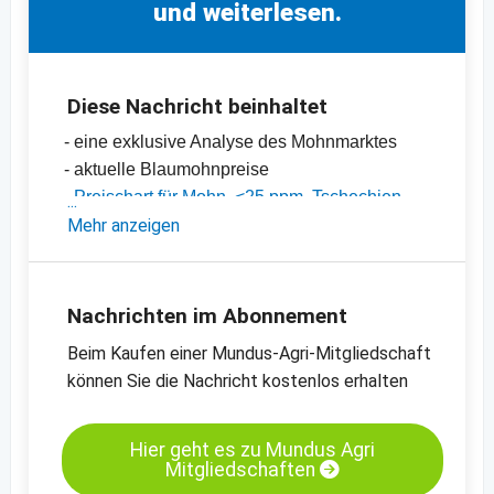
und weiterlesen.
Diese Nachricht beinhaltet
- eine exklusive Analyse des Mohnmarktes
- aktuelle Blaumohnpreise
-
Preischart für Mohn, <25 ppm, Tschechien
-
Mehr anzeigen
Preischart für Mohn, <25 ppm, Türkei
-
weitere Preischarts
Nachrichten im Abonnement
Beim Kaufen einer Mundus-Agri-Mitgliedschaft
können Sie die Nachricht kostenlos erhalten
Hier geht es zu Mundus Agri
Mitgliedschaften