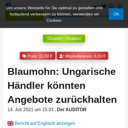
Um unsere Webseite für Sie optimal zu gestalten und
fortlaufend verbessern zu können, verwenden wir
OK
Mitglied werden
Nachrichtenportal
Adressen
Cookies.
Ölsaaten - Ölsaaten
Preis: 11,00 €
Mitgliederpreis: 0,00 €
Blaumohn: Ungarische
Händler könnten
Angebote zurückhalten
14. Juli 2021 um 15:33
,
Der AUDITOR
Bericht auf Englisch anzeigen