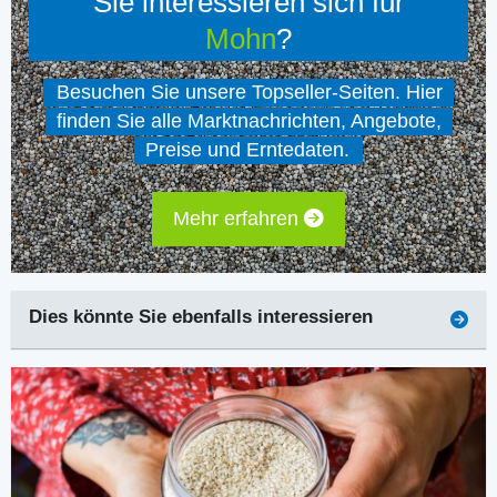
Sie interessieren sich für
Mohn
?
Besuchen Sie unsere Topseller-Seiten. Hier
finden Sie alle Marktnachrichten, Angebote,
Preise und Erntedaten.
Mehr erfahren
Dies könnte Sie ebenfalls interessieren