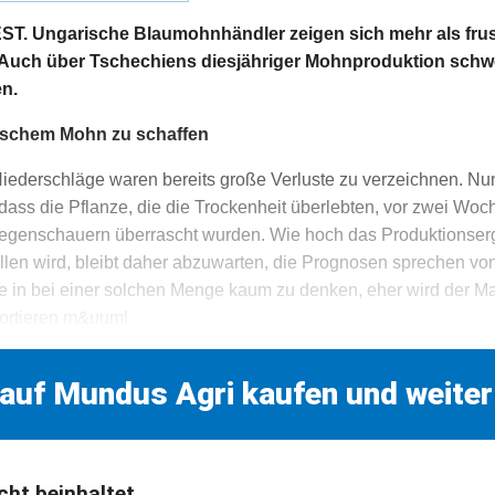
Ungarische Blaumohnhändler zeigen sich mehr als frustr
. Auch über Tschechiens diesjähriger Mohnproduktion schwe
n.
ischem Mohn zu schaffen
iederschläge waren bereits große Verluste zu verzeichnen. Nun
 dass die Pflanze, die die Trockenheit überlebten, vor zwei Wo
genschauern überrascht wurden. Wie hoch das Produktionser
llen wird, bleibt daher abzuwarten, die Prognosen sprechen vo
e in bei einer solchen Menge kaum zu denken, eher wird der Ma
ortieren m&uuml
 auf Mundus Agri kaufen und weiter
cht beinhaltet