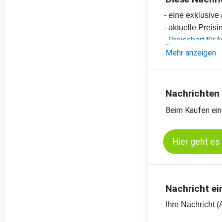
- eine exklusiv
- aktuelle Preis
-
Preischart für
-
Mehr anzeigen
Preischart für
-
weitere Preisch
Nachrichten
Beim Kaufen ein
Hier geht es
Nachricht ei
Ihre Nachricht (