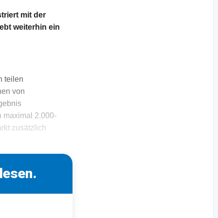
iert mit der
bt weiterhin ein
 teilen
chen von
gebnis
n maximal 2.000-
rkt zusätzlich
lesen.