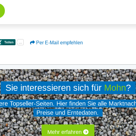
Per E-Mail empfehlen
Sie interessieren sich für
Mohn
?
e Topseller-Seiten. Hier finden Sie alle Marktnac
Preise und Erntedaten.
Mehr erfahren