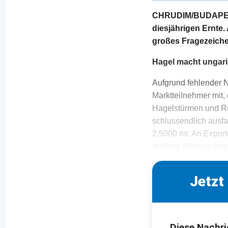
CHRUDIM/BUDAPEST. 
diesjährigen Ernte
großes Fragezeiche
Hagel macht ungar
Aufgrund fehlender N
Marktteilnehmer mit,
Hagelstürmen und Re
schlussendlich ausfa
2.5000 mt. An Export
größere Mengen imp
Jetzt
Diese Nachri