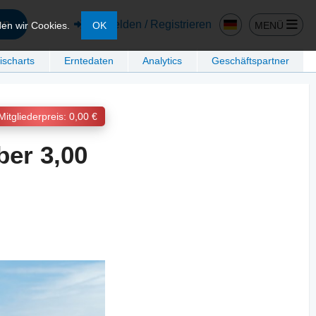
en
Anmelden / Registrieren
MENÜ
den wir Cookies.
OK
ischarts
Erntedaten
Analytics
Geschäftspartner
Mitgliederpreis: 0,00 €
ber 3,00