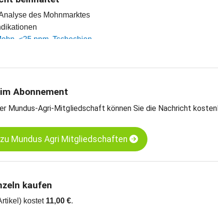
e Analyse des Mohnmarktes
indikationen
 Mohn, <25 ppm, Tschechien
 Mohn, <25 ppm, Türkei
arts
 im Abonnement
er Mundus-Agri-Mitgliedschaft können Sie die Nachricht kosten
 zu Mundus Agri Mitgliedschaften
nzeln kaufen
Artikel) kostet
11,00 €
.