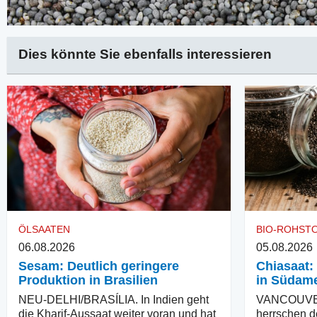
Dies könnte Sie ebenfalls interessieren
ÖLSAATEN
BIO-ROHST
06.08.2026
05.08.2026
Sesam: Deutlich geringere
Chiasaat:
Produktion in Brasilien
in Südame
NEU-DELHI/BRASÍLIA. In Indien geht
VANCOUVER
die Kharif-Aussaat weiter voran und hat
herrschen d