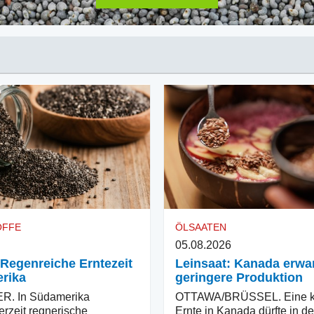
OFFE
ÖLSAATEN
05.08.2026
 Regenreiche Erntezeit
Leinsaat: Kanada erwar
rika
geringere Produktion
. In Südamerika
OTTAWA/BRÜSSEL. Eine kl
erzeit regnerische
Ernte in Kanada dürfte in d