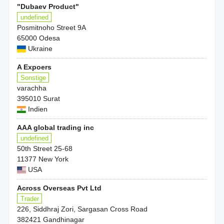
"Dubaev Product"
undefined
Posmitnoho Street 9А
65000 Odesa
Ukraine
A Expoers
Sonstige
varachha
395010 Surat
Indien
AAA global trading inc
undefined
50th Street 25-68
11377 New York
USA
Across Overseas Pvt Ltd
Trader
226, Siddhraj Zori, Sargasan Cross Road
382421 Gandhinagar