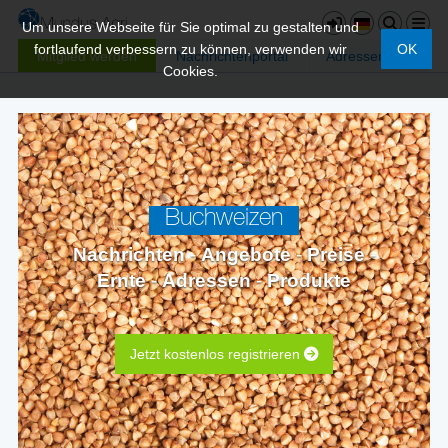
Um unsere Webseite für Sie optimal zu gestalten und
fortlaufend verbessern zu können, verwenden wir
OK
Mitglied werden
Nachrichtenportal
Adressen
Cookies.
Buchweizen
Nachrichten
-
Angebote
-
Preise
-
Ernte
-
Adressen
-
Produkte
Jetzt kostenlos registrieren