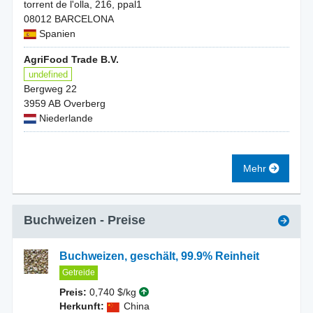
torrent de l'olla, 216, ppal1
08012 BARCELONA
Spanien
AgriFood Trade B.V.
undefined
Bergweg 22
3959 AB Overberg
Niederlande
Mehr
Buchweizen
- Preise
Buchweizen, geschält, 99.9% Reinheit
Getreide
Preis:
0,740 $/kg
Herkunft:
China