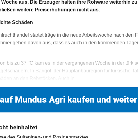
Woche aus. Die Erzeuger halten ihre Rohware weiterhin z
hließen weitere Preiserhöhungen nicht aus.
eichte Schäden
nfruchthandel startet träge in die neue Arbeitswoche nach den F
lnehmer gehen davon aus, dass es auch in den kommenden Tage
on bis zu 37 °C kam es in der vergangenen Woche in der türki
gelschauern. In Sarıgöl, der Hauptanbauregion für türkische Taf
chäden an den Rebstöcken. Auch in
 auf Mundus Agri kaufen und weiter
cht beinhaltet
lyse des Sultaninen- und Rosinenmarktes