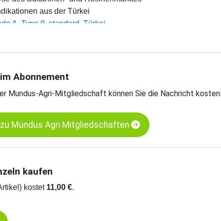
indikationen aus der Türkei
de A, Type 9, standard, Türkei
ade A, Type 10, standard, Türkei
 Grade A, Type 9, standard, Türkei
arts
 im Abonnement
er Mundus-Agri-Mitgliedschaft können Sie die Nachricht kosten
 zu Mundus Agri Mitgliedschaften
nzeln kaufen
Artikel) kostet
11,00 €
.