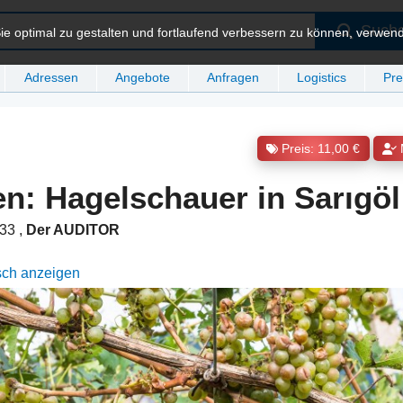
Such
e optimal zu gestalten und fortlaufend verbessern zu können, verwen
Adressen
Angebote
Anfragen
Logistics
Pre
Preis: 11,00 €
en: Hagelschauer in Sarıgöl
:33
,
Der AUDITOR
sch anzeigen