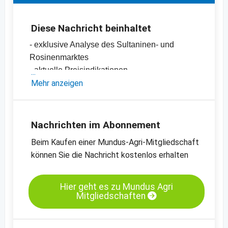
Diese Nachricht beinhaltet
- exklusive Analyse des Sultaninen- und
Rosinenmarktes
- aktuelle Preisindikationen
-
Mehr anzeigen
Sultaninen, Grade A, Type 9, standard,
Türkei
-
Sultaninen, Grade A, Type 10, standard,
Türkei
Nachrichten im Abonnement
-
Bio-Sultaninen, Grade A, Type 9, standard,
Beim Kaufen einer Mundus-Agri-Mitgliedschaft
Türkei
können Sie die Nachricht kostenlos erhalten
-
weitere Preischarts
Schon gesehen?
Der AUDITOR - Lebensmittelrohstoff-
Hier geht es zu Mundus Agri
Mitgliedschaften
Almanach 2021