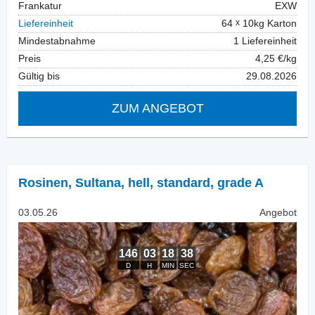
Frankatur
EXW
Liefereinheit
64
10kg Karton
Mindestabnahme
1 Liefereinheit
Preis
4,25 €/kg
Gültig bis
29.08.2026
ZUM ANGEBOT
Rosinen
,
Sultana, hell, standard, grade A
03.05.26
Angebot