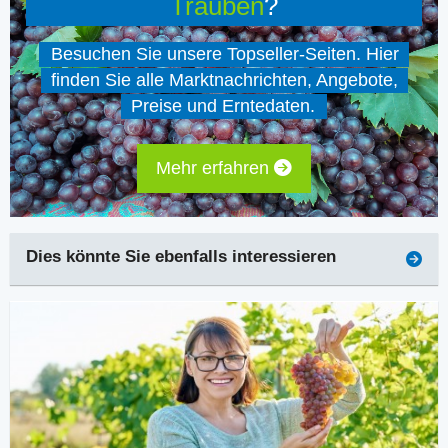
Trauben
?
Besuchen Sie unsere Topseller-Seiten. Hier
finden Sie alle Marktnachrichten, Angebote,
Preise und Erntedaten.
Mehr erfahren
Dies könnte Sie ebenfalls interessieren