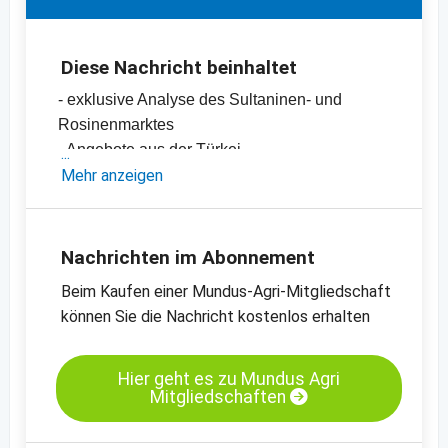
Diese Nachricht beinhaltet
- exklusive Analyse des Sultaninen- und
Rosinenmarktes
- Angebote aus der Türkei
-
Mehr anzeigen
Sultaninen, Grade A, Type 9, standard,
Türkei
-
Sultaninen, Grade A, Type 10, standard,
Türkei
Nachrichten im Abonnement
-
Bio-Sultaninen, Grade A, Type 9, standard,
Beim Kaufen einer Mundus-Agri-Mitgliedschaft
Türkei
können Sie die Nachricht kostenlos erhalten
-
weitere Preischarts
Hier geht es zu Mundus Agri
Mitgliedschaften