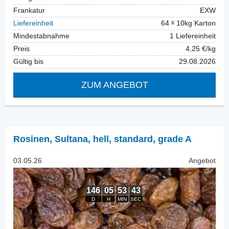
Frankatur
EXW
Liefereinheit
64
10kg Karton
Mindestabnahme
1 Liefereinheit
Preis
4,25 €/kg
Gültig bis
29.08.2026
ZUM ANGEBOT
Rosinen
,
Sultana, hell, standard, grade A
03.05.26
Angebot