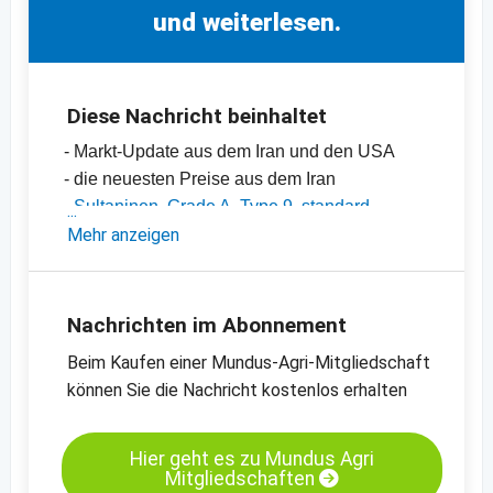
und weiterlesen.
Diese Nachricht beinhaltet
- Markt-Update aus dem Iran und den USA
- die neuesten Preise aus dem Iran
-
Sultaninen, Grade A, Type 9, standard,
Türkei
Mehr anzeigen
-
Sultaninen, Grade A, Type 10, standard,
Türkei
-
Bio-Sultaninen, Grade A, Type 9, standard,
Nachrichten im Abonnement
Türkei
Beim Kaufen einer Mundus-Agri-Mitgliedschaft
-
weitere Preischarts
können Sie die Nachricht kostenlos erhalten
Hier geht es zu Mundus Agri
Mitgliedschaften