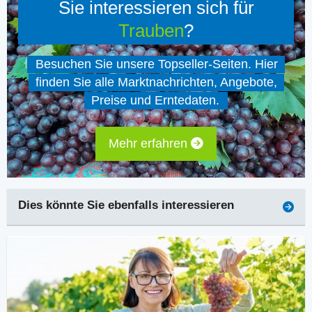
Sie interessieren sich für
Trauben
?
Besuchen Sie unsere Topseller-Seiten. Hier
finden Sie alle Marktnachrichten, Angebote,
Preise und Erntedaten.
Mehr erfahren
Dies könnte Sie ebenfalls interessieren