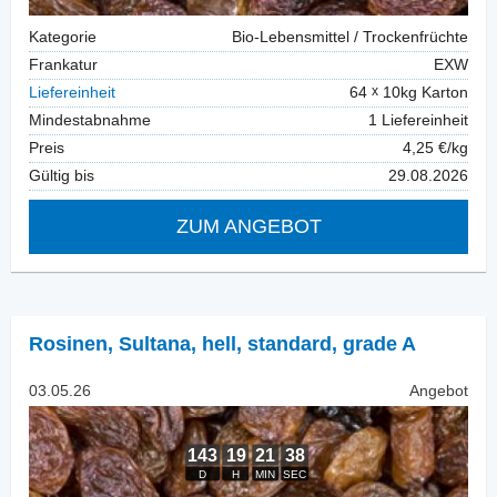
Kategorie
Bio-Lebensmittel / Trockenfrüchte
Frankatur
EXW
Liefereinheit
64
10kg Karton
Mindestabnahme
1 Liefereinheit
Preis
4,25 €/kg
Gültig bis
29.08.2026
ZUM ANGEBOT
Rosinen
,
Sultana, hell, standard, grade A
03.05.26
Angebot