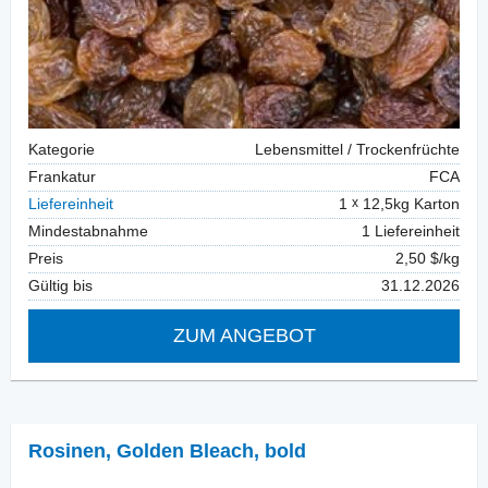
Kategorie
Lebensmittel / Trockenfrüchte
Frankatur
FCA
Liefereinheit
1
12,5kg Karton
Mindestabnahme
1 Liefereinheit
Preis
2,50 $/kg
Gültig bis
31.12.2026
ZUM ANGEBOT
Rosinen
,
Golden Bleach, bold