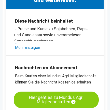
Diese Nachricht beinhaltet
- Preise und Kurse zu Sojabohnen, Raps-
und Canolasaat sowie unverarbeiteten
Sonnenblumenkernen
- Sojaschrot-, Canola- und Rapsschrot- sowie
Mehr anzeigen
Sonnenblumenschrotpreise
- Diverse Pflanzenöle-Preise
- Einschätzungen und Meinungen des
Nachrichten im Abonnement
Handels
Beim Kaufen einer Mundus-Agri-Mitgliedschaft
- Offizielle Ernteschätzungen
können Sie die Nachricht kostenlos erhalten
- Preischarts, Erntebilanzen und Import- und
Exportdaten
Hier geht es zu Mundus Agri
Mitgliedschaften