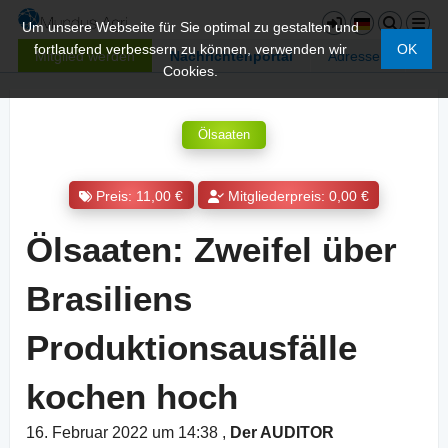
Um unsere Webseite für Sie optimal zu gestalten und
fortlaufend verbessern zu können, verwenden wir
OK
Mitglied werden
Nachrichtenportal
Adressen
Cookies.
Ölsaaten
Preis: 11,00 €
Mitgliederpreis: 0,00 €
Ölsaaten: Zweifel über
Brasiliens
Produktionsausfälle
kochen hoch
16. Februar 2022 um 14:38
,
Der AUDITOR