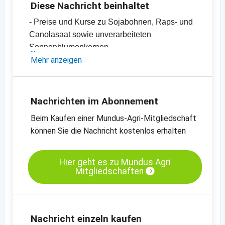
Diese Nachricht beinhaltet
- Preise und Kurse zu Sojabohnen, Raps- und
Canolasaat sowie unverarbeiteten
Sonnenblumenkernen
- Sojaschrot-, Canola- und Rapsschrot- sowie
Mehr anzeigen
Sonnenblumenschrotpreise
- Diverse Pflanzenöle-Preise
- Einschätzungen und Meinungen des
Nachrichten im Abonnement
Handels
Beim Kaufen einer Mundus-Agri-Mitgliedschaft
- Offizielle Ernteschätzungen
können Sie die Nachricht kostenlos erhalten
- Preischarts, Erntebilanzen und Import- und
Exportdaten
Hier geht es zu Mundus Agri
Mitgliedschaften
Kassamarkt - Sojaschrot LP - Hamburg
Kassamarkt - Rapssaat - Neuss
Nachricht einzeln kaufen