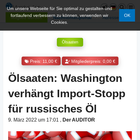
Um unsere Webseite für Sie optimal zu gestalten und
fortlaufend verbessern zu können, verwenden wir
OK
Mitglied werden
Nachrichtenportal
Adressen
Cookies.
Ölsaaten
Preis: 11,00 €
Mitgliederpreis: 0,00 €
Ölsaaten: Washington
verhängt Import-Stopp
für russisches Öl
9. März 2022 um 17:01
,
Der AUDITOR