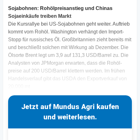
Sojabohnen: Rohölpreisanstieg und Chinas
Sojaeinkäufe treiben Markt
Die Kursrallye bei US-Sojabohnen geht weiter. Auftrieb
kommt vom Rohöl. Washing­ton verhängt den Import-
Stopp für russisches Öl. Großbri­tannien zieht bereits mit
und beschließt solchen mit Wirkung ab Dezember. Die
Ölsorte Brent legt um 3,9 auf 131,3 USD/Barrel zu. Die
Analysten von JPMorgan erwarten, dass die Rohöl­
preise auf 200 USD/Barrel klettern werden. Im frühen
Handelsverlauf gibt das USDA den Exportverkauf von
20.000 mt
Jetzt auf Mundus Agri kaufen
und weiterlesen.