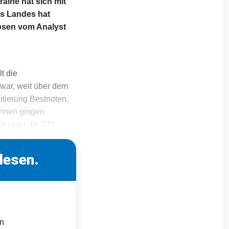
aine hat sich mit
s Landes hat
nosen vom Analyst
t die
war, weit über dem
itierung Bestnoten,
ohnen gingen
h unter die 370
lesen.
en