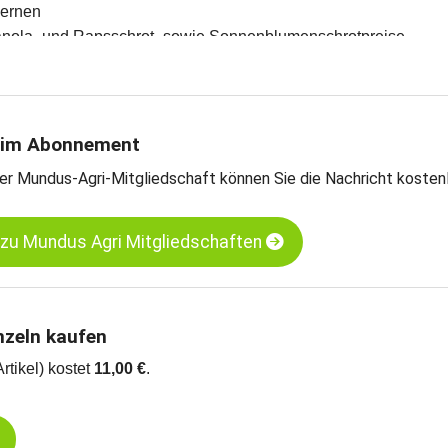
kernen
Canola- und Rapsschrot- sowie Sonnenblumenschrotpreise
enöle-Preise
en und Meinungen des Handels
teschätzungen
rntebilanzen und Import- und Exportdaten
 im Abonnement
er Mundus-Agri-Mitgliedschaft können Sie die Nachricht kosten
jaschrot LP - Hamburg
pssaat - Neuss
 zu Mundus Agri Mitgliedschaften
nzeln kaufen
Artikel) kostet
11,00 €
.