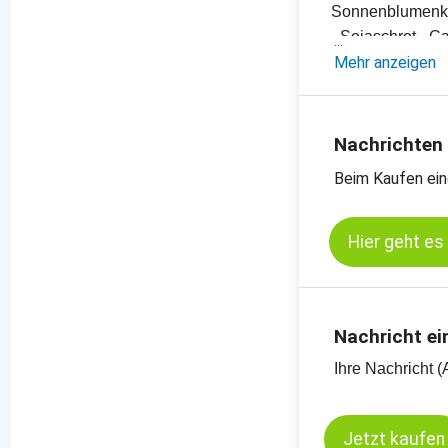
Sonnenblumen
- Sojaschrot-, 
- Diverse Pflanz
Mehr anzeigen
- Einschätzung
- Offizielle Ern
- Preischarts, E
Nachrichten
Beim Kaufen ein
Kassamarkt - So
Kassamarkt - Ra
Hier geht es
Nachricht ei
Ihre Nachricht (
Jetzt kaufen