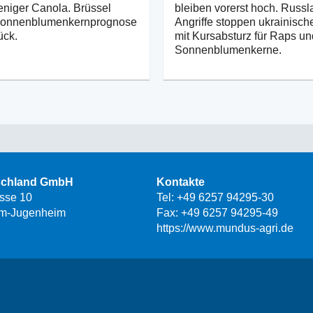
weniger Canola. Brüssel
bleiben vorerst hoch. Russ
onnenblumenkernprognose
Angriffe stoppen ukrainisch
ück.
mit Kursabsturz für Raps un
Sonnenblumenkerne.
schland GmbH
Kontakte
asse 10
Tel:
+49 6257 94295-30
m-Jugenheim
Fax: +49 6257 94295-49
https://www.mundus-agri.de