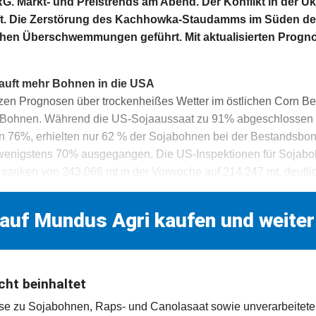
arkt- und Preistrends am Abend. Der Konflikt in der Ukr
ft. Die Zerstörung des Kachhowka-Staudamms im Süden de
schen Überschwemmungen geführt. Mit aktualisierten Prog
rkauft mehr Bohnen in die USA
zen Prognosen über trockenheißes Wetter im östlichen Corn Bel
 Bohnen. Während die US-Sojaaussaat zu 91% abgeschlossen 
von 76%, erhielten nur 62 % der Sojabohnen bei der Bestandsbon
wenigstens 70% ausgegangen. Die US-Inspektionen für Sojab
 sanken von 243.066 mt in der Vorwoche auf 214.247 mt, deutlic
 auf Mundus Agri kaufen und weiter
cht beinhaltet
rse zu Sojabohnen, Raps- und Canolasaat sowie unverarbeitet