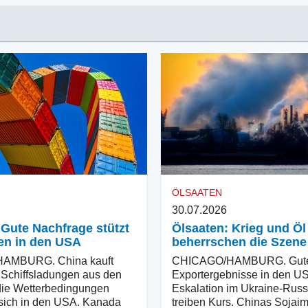
ÖLSAATEN
30.07.2026
 Gute Nachfrage stützt
Ölsaaten: Krieg und Öl
en in den USA
beherrschen die Szene
AMBURG. China kauft
CHICAGO/HAMBURG. Gut
 Schiffsladungen aus den
Exportergebnisse in den U
die Wetterbedingungen
Eskalation im Ukraine-Russ
sich in den USA. Kanada
treiben Kurs. Chinas Sojai