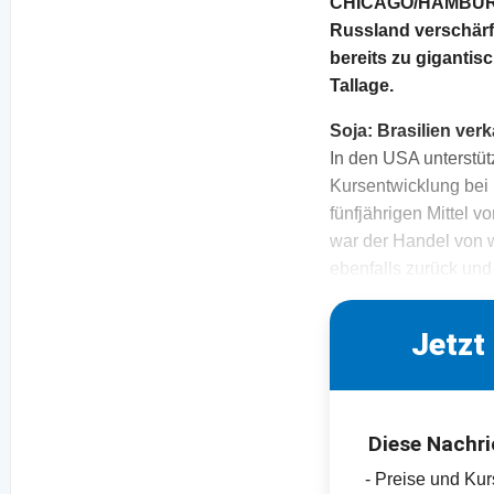
CHICAGO/HAMBURG. M
Russland verschär
bereits zu giganti
Tallage.
Soja: Brasilien ve
In den USA unterstüt
Kursentwicklung bei
fünfjährigen Mittel 
war der Handel von 
ebenfalls zurück und
Jetzt
Diese Nachri
- Preise und Ku