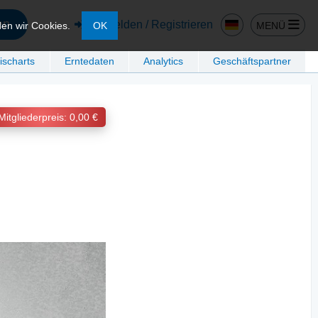
en
Anmelden / Registrieren
MENÜ
den wir Cookies.
OK
ischarts
Erntedaten
Analytics
Geschäftspartner
Mitgliederpreis: 0,00 €