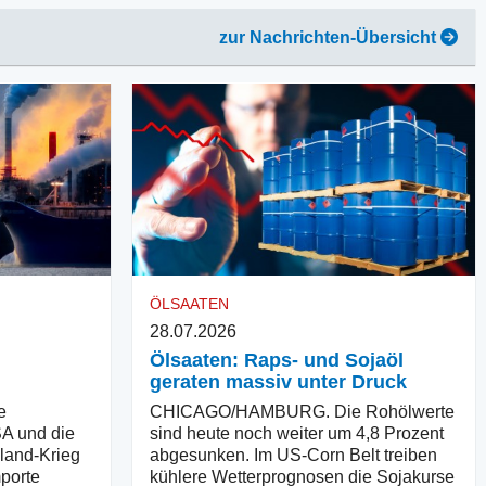
zur Nachrichten-Übersicht
ÖLSAATEN
28.07.2026
Ölsaaten: Raps- und Sojaöl
geraten massiv unter Druck
e
CHICAGO/HAMBURG. Die Rohölwerte
SA und die
sind heute noch weiter um 4,8 Prozent
land-Krieg
abgesunken. Im US-Corn Belt treiben
mporte
kühlere Wetterprognosen die Sojakurse