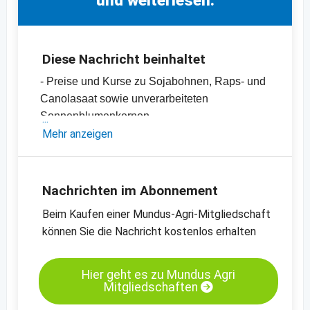
Diese Nachricht beinhaltet
- Preise und Kurse zu Sojabohnen, Raps- und
Canolasaat sowie unverarbeiteten
Sonnenblumenkernen
- Sojaschrot-, Canola- und Rapsschrot- sowie
Mehr anzeigen
Sonnenblumenschrotpreise
- Diverse Pflanzenöle-Preise
- Einschätzungen und Meinungen des
Nachrichten im Abonnement
Handels
Beim Kaufen einer Mundus-Agri-Mitgliedschaft
- Offizielle Ernteschätzungen
können Sie die Nachricht kostenlos erhalten
- Preischarts, Erntebilanzen und Import- und
Exportdaten
Hier geht es zu Mundus Agri
Mitgliedschaften
Kassamarkt - Sojaschrot LP - Hamburg
Kassamarkt - Rapssaat - Neuss