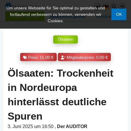
Um unsere Webseite für Sie optimal zu gestalten und
fortlaufend verbessern zu können, verwenden wir
OK
Mitglied werden
Nachrichtenportal
Adressen
Cookies.
Ölsaaten
Preis: 11,00 €
Mitgliederpreis: 0,00 €
Ölsaaten: Trockenheit
in Nordeuropa
hinterlässt deutliche
Spuren
3. Juni 2025 um 16:50
,
Der AUDITOR