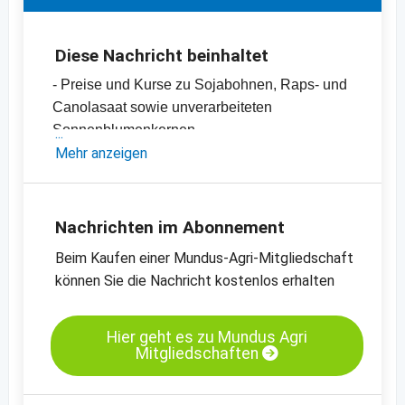
Diese Nachricht beinhaltet
- Preise und Kurse zu Sojabohnen, Raps- und
Canolasaat sowie unverarbeiteten
Sonnenblumenkernen
- Sojaschrot-, Canola- und Rapsschrot- sowie
Mehr anzeigen
Sonnenblumenschrotpreise
- Diverse Pflanzenöle-Preise
- Einschätzungen und Meinungen des
Nachrichten im Abonnement
Handels
Beim Kaufen einer Mundus-Agri-Mitgliedschaft
- Offizielle Ernteschätzungen
können Sie die Nachricht kostenlos erhalten
- Preischarts, Erntebilanzen und Import- und
Exportdaten
Hier geht es zu Mundus Agri
Mitgliedschaften
Kassamarkt - Sojaschrot LP - Hamburg
Kassamarkt - Rapssaat - Neuss