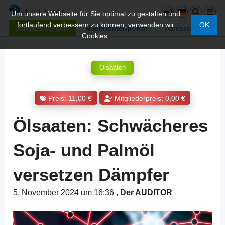
Um unsere Webseite für Sie optimal zu gestalten und
fortlaufend verbessern zu können, verwenden wir
OK
Mitglied werden
Nachrichtenportal
Adressen
Cookies.
Ölsaaten
Preis: 11,00 €
Mitgliederpreis: 0,00 €
Ölsaaten: Schwächeres
Soja- und Palmöl
versetzen Dämpfer
5. November 2024 um 16:36
,
Der AUDITOR