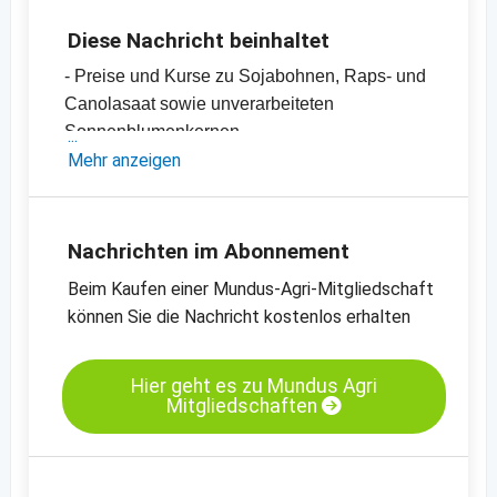
Diese Nachricht beinhaltet
- Preise und Kurse zu Sojabohnen, Raps- und
Canolasaat sowie unverarbeiteten
Sonnenblumenkernen
- Sojaschrot-, Canola- und Rapsschrot- sowie
Mehr anzeigen
Sonnenblumenschrotpreise
- Diverse Pflanzenöle-Preise
- Einschätzungen und Meinungen des
Nachrichten im Abonnement
Handels
Beim Kaufen einer Mundus-Agri-Mitgliedschaft
- Offizielle Ernteschätzungen
können Sie die Nachricht kostenlos erhalten
- Preischarts, Erntebilanzen und Import- und
Exportdaten
Hier geht es zu Mundus Agri
Mitgliedschaften
Kassamarkt - Sojaschrot LP - Hamburg
Kassamarkt - Rapssaat - Neuss