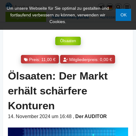
Um unsere Webseite für Sie optimal zu gestalten und
fortlaufend verbessern zu können, verwenden wir
OK
Mitglied werden
Nachrichtenportal
Adressen
Cookies.
Ölsaaten
Preis: 11,00 €
Mitgliederpreis: 0,00 €
Ölsaaten: Der Markt
erhält schärfere
Konturen
14. November 2024 um 16:48
,
Der AUDITOR