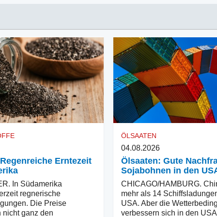
OFFE
ÖLSAATEN
04.08.2026
 Regenreiche Erntezeit
Ölsaaten: Gute Nachfra
rika
Sojabohnen in den US
. In Südamerika
CHICAGO/HAMBURG. China
erzeit regnerische
mehr als 14 Schiffsladunge
gungen. Die Preise
USA. Aber die Wetterbedin
 nicht ganz den
verbessern sich in den US