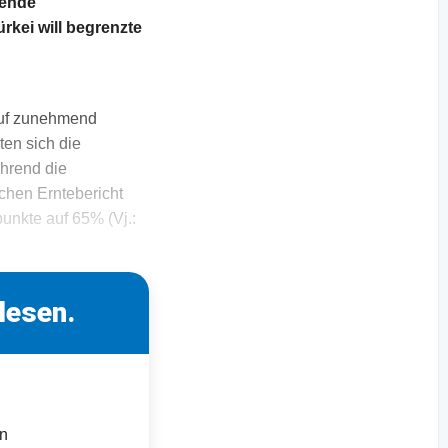
gende
rkei will begrenzte
auf zunehmend
ten sich die
ährend die
chen Erntebericht
nkte auf 65% (Vj.:
lesen.
en