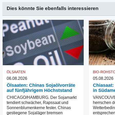
Dies könnte Sie ebenfalls interessieren
ÖLSAATEN
BIO-ROHST
06.08.2026
05.08.2026
Ölsaaten: Chinas Sojaölvorräte
Chiasaat:
auf fünfjährigem Höchststand
in Südame
CHICAGO/HAMBURG. Der Sojamarkt
VANCOUVER
tendiert schwächer, Rapssaat und
herrschen d
Sonnenblumenkerne fester. Chinas
Wetterbedin
gestiegene Sojaläger bremsen
entsprechen