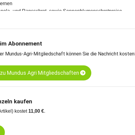
kernen
Canola- und Rapsschrot- sowie Sonnenblumenschrotpreise
enöle-Preise
en und Meinungen des Handels
teschätzungen
rntebilanzen und Import- und Exportdaten
 im Abonnement
er Mundus-Agri-Mitgliedschaft können Sie die Nachricht kosten
jaschrot LP - Hamburg
pssaat - Neuss
 zu Mundus Agri Mitgliedschaften
nzeln kaufen
Artikel) kostet
11,00 €
.