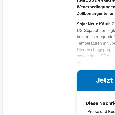
CHICAGO/HAMBURG.
Wetterbedingungen i
Zollkontingente fü
Soja: Neue Käufe C
US-Sojabohnen legt
besorgniserregende W
Temperaturen mit übe
Niederschlagsprogno
senkte das USDA zud
66
Jetzt
Diese Nachri
- Preise und Ku