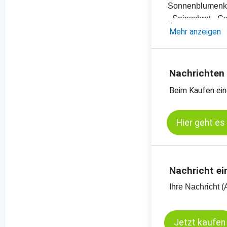
Sonnenblumen
- Sojaschrot-, 
- Diverse Pflanz
Mehr anzeigen
- Einschätzung
- Offizielle Ern
- Preischarts, E
Nachrichten
Beim Kaufen ein
Kassamarkt - So
Kassamarkt - Ra
Hier geht es
Nachricht ei
Ihre Nachricht (
Jetzt kaufen