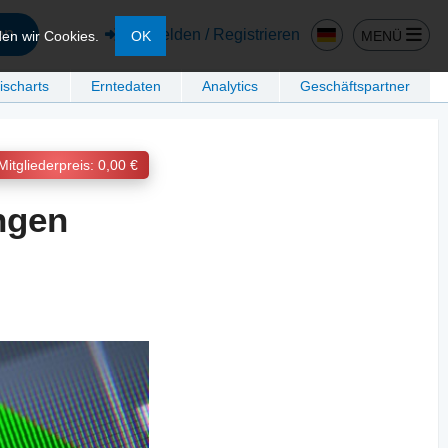
en
Anmelden / Registrieren
MENÜ
den wir Cookies.
OK
ischarts
Erntedaten
Analytics
Geschäftspartner
Mitgliederpreis: 0,00 €
ungen