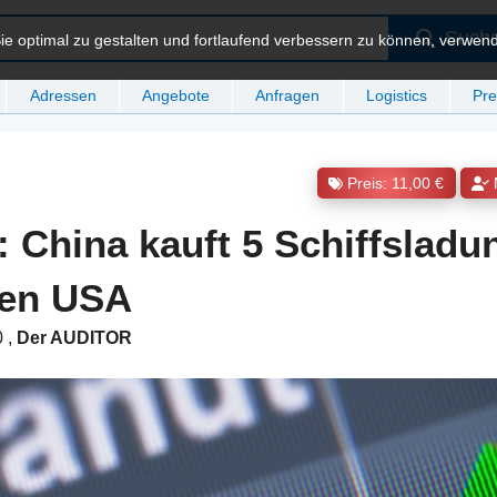
Such
e optimal zu gestalten und fortlaufend verbessern zu können, verwen
Adressen
Angebote
Anfragen
Logistics
Pre
Preis: 11,00 €
: China kauft 5 Schiffslad
den USA
0
,
Der AUDITOR