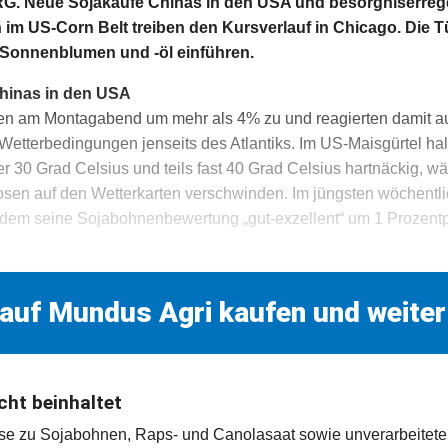
 Neue Sojakäufe Chinas in den USA und besorgniserre
m US-Corn Belt treiben den Kursverlauf in Chicago. Die Tü
r Sonnenblumen und -öl einführen.
hinas in den USA
en am Montagabend um mehr als 4% zu und reagierten damit 
etterbedingungen jenseits des Atlantiks. Im US-Maisgürtel hal
r 30 Grad Celsius und teils fast 40 Grad Celsius hartnäckig, w
sen auf den Wetterkarten verschwinden. Im jüngsten wöchentli
em seine Sojabohnenbewertung „gut-exzellent“ um 1 Prozentpu
 auf Mundus Agri kaufen und weiter
cht beinhaltet
rse zu Sojabohnen, Raps- und Canolasaat sowie unverarbeitet