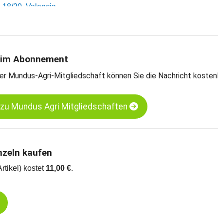
, 18/20, Valencia
, 27/30, Largueta
Mandeln, blanchiert, 27/30, California SSR
-
weitere Preischarts
 im Abonnement
er Mundus-Agri-Mitgliedschaft können Sie die Nachricht kosten
 zu Mundus Agri Mitgliedschaften
nzeln kaufen
Artikel) kostet
11,00 €
.