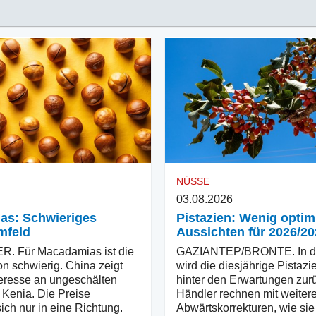
NÜSSE
03.08.2026
as: Schwieriges
Pistazien: Wenig optim
mfeld
Aussichten für 2026/20
 Für Macadamias ist die
GAZIANTEP/BRONTE. In de
on schwierig. China zeigt
wird die diesjährige Pistazi
nteresse an ungeschälten
hinter den Erwartungen zur
Kenia. Die Preise
Händler rechnen mit weiter
ich nur in eine Richtung.
Abwärtskorrekturen, wie sie