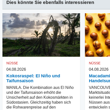
Dies könnte Sie ebenfalls interessieren
NÜSSE
NÜSSE
04.08.2026
04.08.2026
Kokosraspel: El Niño und
Macadami
Taifunsaison
Handelsu
MANILA. Die Kombination aus El Niño
VANCOUVER.
und der Taifunsaison erhöht die
Marktsituati
Unsicherheit auf den Kokosmärkten in
keinerlei I
Südostasien. Gleichzeitig haben sich
Nüssen aus 
die Rohwarenpreise auf den
entwickeln s