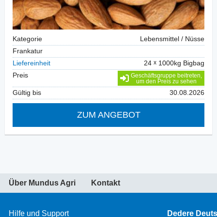
Kategorie
Lebensmittel / Nüsse
Frankatur
Liefereinheit
24
1000kg Bigbag
Preis
Geschäftsgruppe beitreten,
um den Preis zu sehen
Gültig bis
30.08.2026
ZUM ANGEBOT
Über Mundus Agri
Kontakt
Hilfe und Support
Dedere Deut