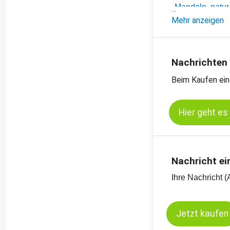
-
Mandeln, natur
-
Mehr anzeigen
Mandeln, natur
-
Preischart für 
Nachrichten
Beim Kaufen ein
Hier geht es
Nachricht ei
Ihre Nachricht (
Jetzt kaufen