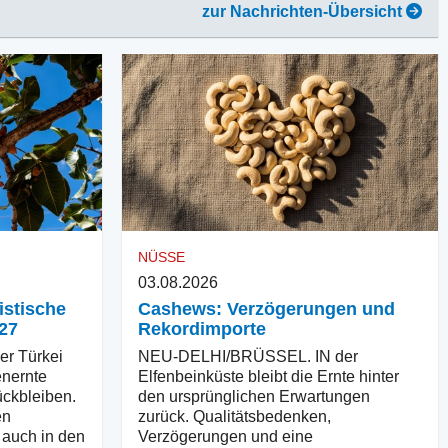
zur Nachrichten-Übersicht
NÜSSE
03.08.2026
istische
Cashews: Verzögerungen und
27
Rekordimporte
r Türkei
NEU-DELHI/BRÜSSEL. IN der
enernte
Elfenbeinküste bleibt die Ernte hinter
ückbleiben.
den ursprünglichen Erwartungen
en
zurück. Qualitätsbedenken,
 auch in den
Verzögerungen und eine