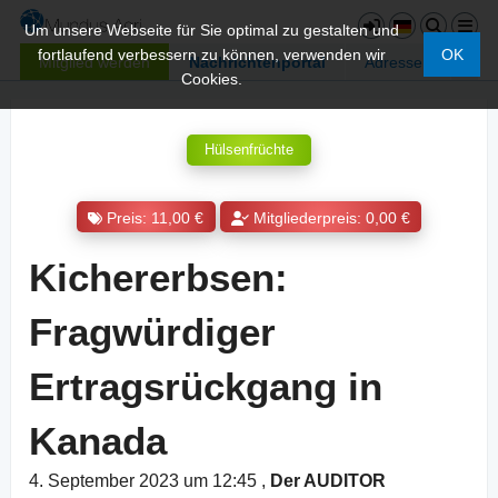
Um unsere Webseite für Sie optimal zu gestalten und
fortlaufend verbessern zu können, verwenden wir
OK
Mitglied werden
Nachrichtenportal
Adressen
Cookies.
Hülsenfrüchte
Preis: 11,00 €
Mitgliederpreis: 0,00 €
Kichererbsen:
Fragwürdiger
Ertragsrückgang in
Kanada
4. September 2023 um 12:45
,
Der AUDITOR