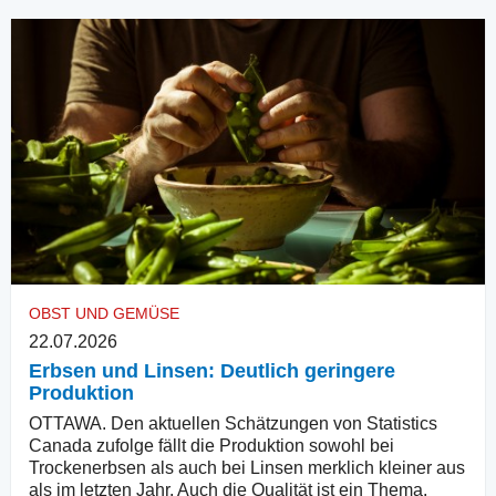
OBST UND GEMÜSE
22.07.2026
Erbsen und Linsen: Deutlich geringere
Produktion
OTTAWA. Den aktuellen Schätzungen von Statistics
Canada zufolge fällt die Produktion sowohl bei
Trockenerbsen als auch bei Linsen merklich kleiner aus
als im letzten Jahr. Auch die Qualität ist ein Thema.