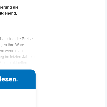
gierung die
itgehend,
at, sind die Preise
ngen ihre Ware
allem wenn man
eg im letzten Jahr zu
it den aktuellen
lesen.