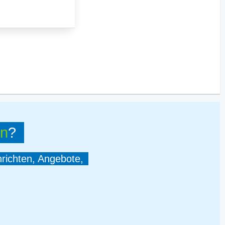
en
?
hrichten, Angebote,