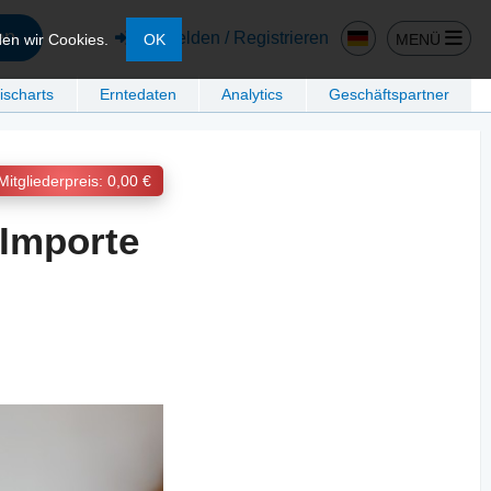
en
Anmelden / Registrieren
MENÜ
den wir Cookies.
OK
ischarts
Erntedaten
Analytics
Geschäftspartner
Mitgliederpreis: 0,00 €
 Importe