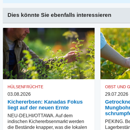
Dies könnte Sie ebenfalls interessieren
HÜLSENFRÜCHTE
OBST UND 
03.08.2026
29.07.2026
Kichererbsen: Kanadas Fokus
Getrockn
liegt auf der neuen Ernte
Mungbohn
schrumpf
NEU-DELHI/OTTAWA. Auf dem
indischen Kichererbsenmarkt werden
PEKING. Be
die Bestände knapper, was die lokalen
Lagerbestä