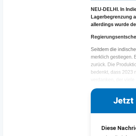
NEU-DELHI. In Indie
Lagerbegrenzung au
allerdings wurde de
Regierungsentschei
Seitdem die indische
merklich gestiegen. 
zurück. Die Produkti
bedenkt, dass 2023 n
verdanken, der viele
Jetzt
Diese Nachri