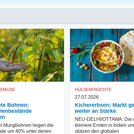
GEMÜSE
HÜLSENFRÜCHTE
27.07.2026
ete Bohnen:
Kichererbsen: Markt g
enbestände
weiter an Stärke
en
NEU-DELHI/OTTAWA. Die A
i Mungbohnen liegen die
kleinere Ernten in Indien un
nde um 40% unter denen
stützen den globalen