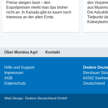
Preise steigen lässt – den
des Vorjahr
Exportpreisen merkt man das bisher
aus Myanmar
nicht an. In Kanada gibt es kaum noch
Die Adzukib
Interesse an der alten Ernte.
Tiefpunkt ü
Kidneybohne
Über Mundus Agri
Kontakt
Hilfe und Support
Dedere Deut
Impressum
Breslauer Str
AGB
64342 Seehei
Datenschutz
Deutschland
Web-Design: Dedere Deutschland GmbH