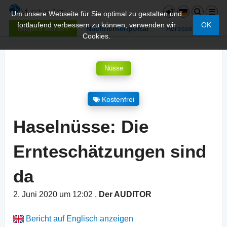
Um unsere Webseite für Sie optimal zu gestalten und
fortlaufend verbessern zu können, verwenden wir
OK
Mitglied werden
Nachrichtenportal
Adressen
Cookies.
Nüsse
Kostenfrei
Haselnüsse: Die
Ernteschätzungen sind
da
2. Juni 2020 um 12:02
,
Der AUDITOR
Bericht auf Englisch anzeigen