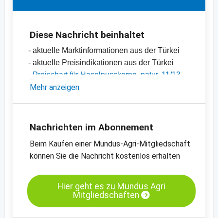
Diese Nachricht beinhaltet
- aktuelle Marktinformationen aus der Türkei
- aktuelle Preisindikationen aus der Türkei
-
Preischart für Haselnusskerne, natur, 11/13
mm
Mehr anzeigen
-
Haselnussgrieß, natur
-
weitere Preischarts
Nachrichten im Abonnement
Beim Kaufen einer Mundus-Agri-Mitgliedschaft
können Sie die Nachricht kostenlos erhalten
Hier geht es zu Mundus Agri
Mitgliedschaften