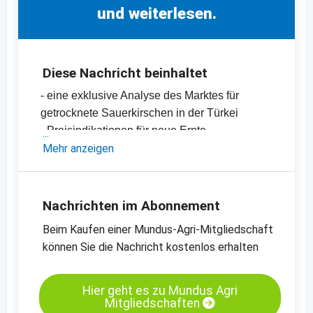
und weiterlesen.
Diese Nachricht beinhaltet
- eine exklusive Analyse des Marktes für
getrocknete Sauerkirschen in der Türkei
- Preisindikationen für neue Ernte
- Exportdaten für getrocknete Sauerkirschen
Mehr anzeigen
-
Preischart getrocknete Sauerkirschen,
Türkei
-
Preischarts
Nachrichten im Abonnement
Beim Kaufen einer Mundus-Agri-Mitgliedschaft
können Sie die Nachricht kostenlos erhalten
Hier geht es zu Mundus Agri
Mitgliedschaften