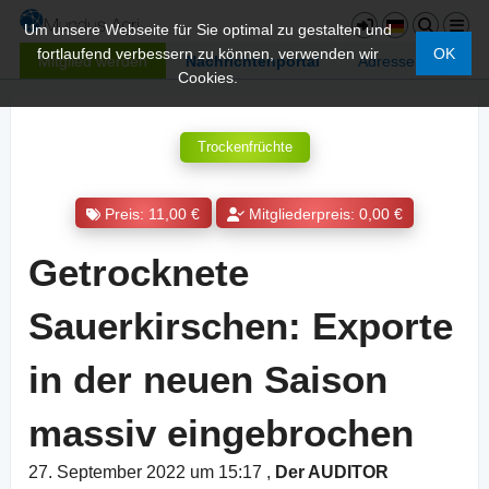
Um unsere Webseite für Sie optimal zu gestalten und
fortlaufend verbessern zu können, verwenden wir
OK
Mitglied werden
Nachrichtenportal
Adressen
Cookies.
Trockenfrüchte
Preis: 11,00 €
Mitgliederpreis: 0,00 €
Getrocknete
Sauerkirschen: Exporte
in der neuen Saison
massiv eingebrochen
27. September 2022 um 15:17
,
Der AUDITOR