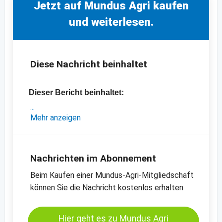
Jetzt auf Mundus Agri kaufen
und weiterlesen.
Diese Nachricht beinhaltet
Dieser Bericht beinhaltet:
- eine exklusive Analyse des iranischen
Mehr anzeigen
Feigenmarktes
- einen Überblick über die Situation an den
iranischen Grenzen
Nachrichten im Abonnement
- aktuelle Preise im Iran
Beim Kaufen einer Mundus-Agri-Mitgliedschaft
-
Preischart für Feigen, getrocknet, Nr. 2,
können Sie die Nachricht kostenlos erhalten
Lerida
-
Preischart für Feigen, getrocknet, Nr. 4,
Lerida
Hier geht es zu Mundus Agri