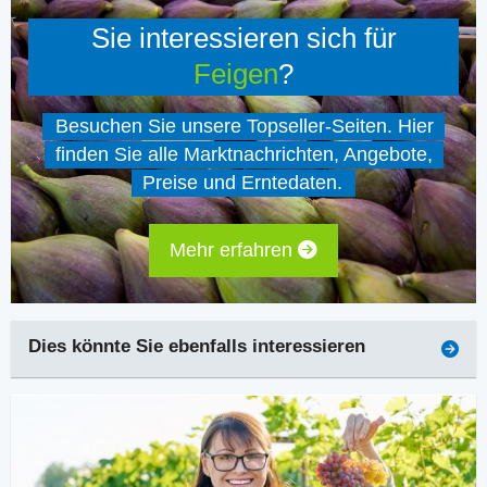
Sie interessieren sich für
Feigen
?
Besuchen Sie unsere Topseller-Seiten. Hier
finden Sie alle Marktnachrichten, Angebote,
Preise und Erntedaten.
Mehr erfahren
Dies könnte Sie ebenfalls interessieren