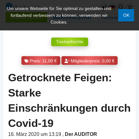
Um unsere Webseite für Sie optimal zu gestalten und
fortlaufend verbessern zu können, verwenden wir
OK
Mitglied werden
Nachrichtenportal
Adressen
Cookies.
Trockenfrüchte
Preis: 11,00 €
Mitgliederpreis: 0,00 €
Getrocknete Feigen:
Starke
Einschränkungen durch
Covid-19
16. März 2020 um 13:19
,
Der AUDITOR