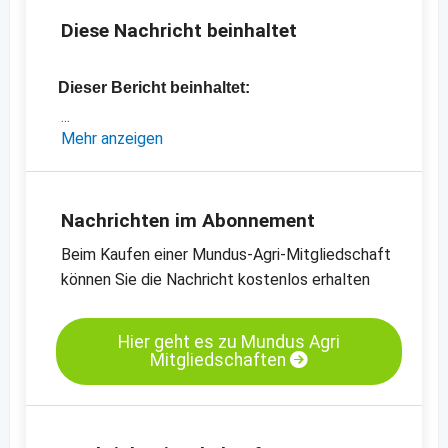
Diese Nachricht beinhaltet
Dieser Bericht beinhaltet:
- eine exklusive Analyse des türkischen
Mehr anzeigen
Feigenmarktes
- aktuelle Preisindikationen
-
Preischart für Feigen, getrocknet, Nr. 2,
Nachrichten im Abonnement
Lerida
Beim Kaufen einer Mundus-Agri-Mitgliedschaft
-
Preischart für Feigen, getrocknet, Nr. 4,
können Sie die Nachricht kostenlos erhalten
Lerida
-
weitere Preischarts
Hier geht es zu Mundus Agri
Mitgliedschaften