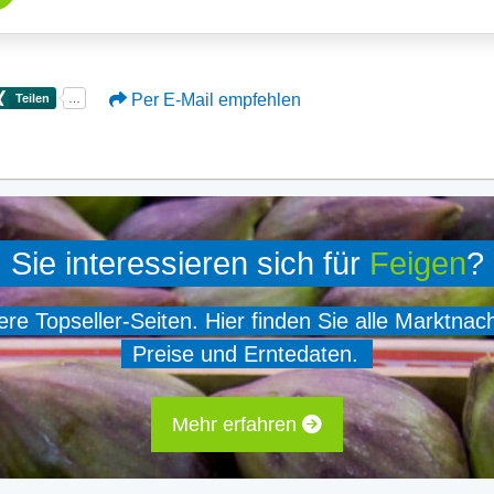
Per E-Mail empfehlen
Sie interessieren sich für
Feigen
?
e Topseller-Seiten. Hier finden Sie alle Marktnac
Preise und Erntedaten.
Mehr erfahren