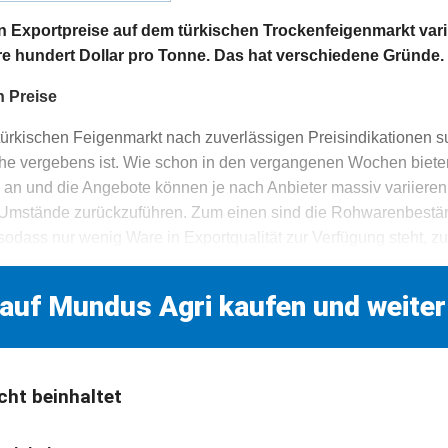
n Exportpreise auf dem türkischen Trockenfeigenmarkt vari
e hundert Dollar pro Tonne. Das hat verschiedene Gründe.
n Preise
türkischen Feigenmarkt nach zuverlässigen Preisindikationen su
he vergebens ist. Wie schon in den vergangenen Wochen bieten
 an und die Angebote können je nach Anbieter massiv variiere
e Umstände zurückzuführen. Zum einen sind die Rohwarenbestä
 sodass nur wenig Ware in Exportqualität zur Verfügung steht, 
 auf Mundus Agri kaufen und weiter
cht beinhaltet