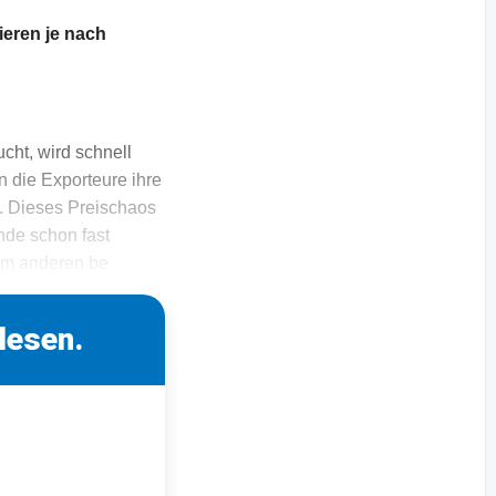
ieren je nach
cht, wird schnell
 die Exporteure ihre
n. Dieses Preischaos
nde schon fast
zum anderen be
lesen.