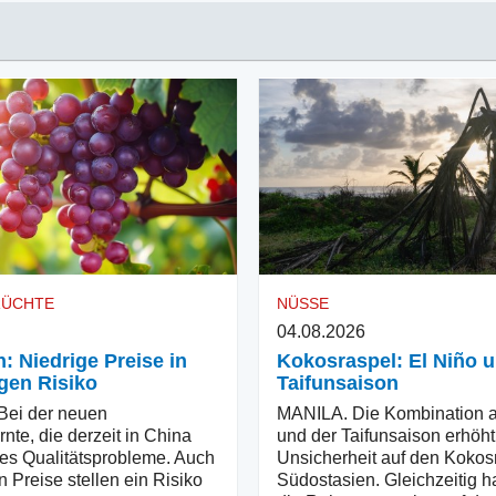
RÜCHTE
NÜSSE
04.08.2026
: Niedrige Preise in
Kokosraspel: El Niño 
gen Risiko
Taifunsaison
ei der neuen
MANILA. Die Kombination a
nte, die derzeit in China
und der Taifunsaison erhöht
ibt es Qualitätsprobleme. Auch
Unsicherheit auf den Kokos
n Preise stellen ein Risiko
Südostasien. Gleichzeitig h