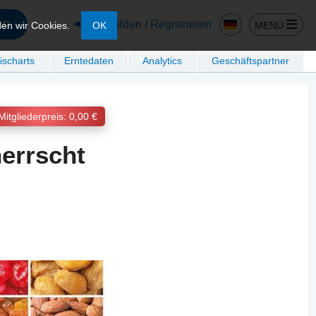
en
Anmelden / Registrieren
MENÜ
den wir Cookies.
OK
ischarts
Erntedaten
Analytics
Geschäftspartner
Mitgliederpreis: 0,00 €
errscht