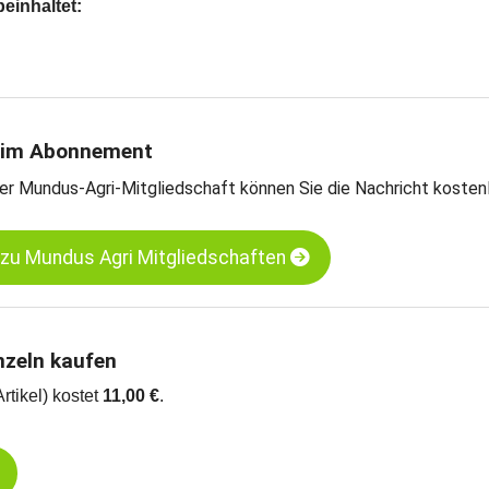
beinhaltet:
e Analyse des türkischen Feigenmarktes
indikationen
Feigen, getrocknet, Nr. 2, Lerida
Feigen, getrocknet, Nr. 4, Lerida
 im Abonnement
arts
er Mundus-Agri-Mitgliedschaft können Sie die Nachricht kosten
 zu Mundus Agri Mitgliedschaften
nzeln kaufen
Artikel) kostet
11,00 €
.