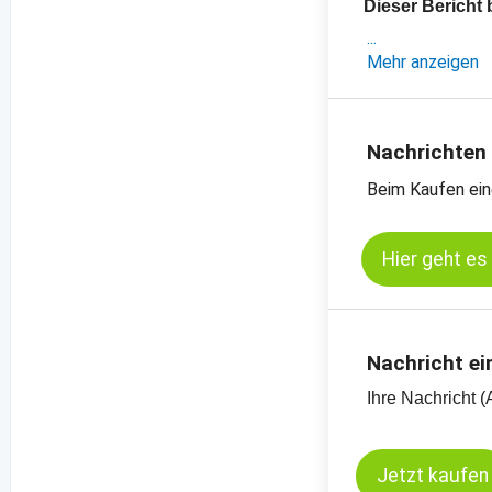
Dieser Bericht 
- eine exklusiv
Mehr anzeigen
- aktuelle Preis
-
Preischart für 
-
Preischart für 
Nachrichten
-
weitere Preisch
Beim Kaufen ein
Hier geht es
Nachricht ei
Ihre Nachricht (
Jetzt kaufen