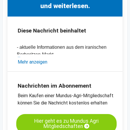
und weiterlesen.
Diese Nachricht beinhaltet
- aktuelle Informationen aus dem iranischen
Berberitzen-Markt
- aktuelle Exportdaten aus dem Iran
Mehr anzeigen
(2019/2020 vs 2020/2021)
- aktuelle Preise aus dem Iran
-
Preischarts für getrocknete Berberitzen und
Nachrichten im Abonnement
weitere Produkte
Beim Kaufen einer Mundus-Agri-Mitgliedschaft
können Sie die Nachricht kostenlos erhalten
Hier geht es zu Mundus Agri
Mitgliedschaften