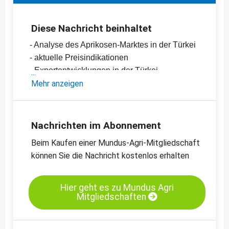
Diese Nachricht beinhaltet
- Analyse des Aprikosen-Marktes in der Türkei
- aktuelle Preisindikationen
- Exportentwicklungen in der Türkei
-
Mehr anzeigen
Preischart für Aprikosen, getrocknet,
geschwefelt, Nr. 2
-
Preischart für Aprikosen, getrocknet,
geschwefelt, Nr. 4
Nachrichten im Abonnement
-
Preischart für Aprikosen, getrocknet,
Beim Kaufen einer Mundus-Agri-Mitgliedschaft
gehackt, 5 x 8 mm
können Sie die Nachricht kostenlos erhalten
-
weitere Preischarts
Hier geht es zu Mundus Agri
Mitgliedschaften