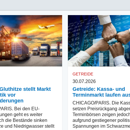
GETREIDE
30.07.2026
Gluthitze stellt Markt
Getreide: Kassa- und
tik vor
Terminmarkt laufen au
rderungen
CHICAGO/PARIS. Die Kass
RIS. Bei den EU-
setzen Preisrückgang abgemi
ungen geht es weiter
Terminbörsen zeigen jedoch
ch die Bestände sinken
aufgrund gestiegener politi
ze und Niedrigwasser stellt
Spannungen im Schwarzme