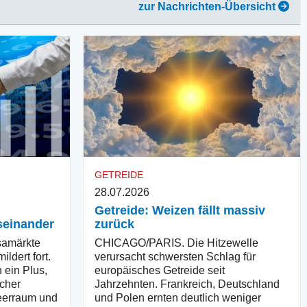
zur Nachrichten-Übersicht
GETREIDE
28.07.2026
Getreide: Weizen fällt massiv
seinander
zurück
amärkte
CHICAGO/PARIS. Die Hitzewelle
ldert fort.
verursacht schwersten Schlag für
 ein Plus,
europäisches Getreide seit
scher
Jahrzehnten. Frankreich, Deutschland
erraum und
und Polen ernten deutlich weniger