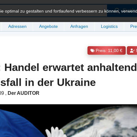
Such
e optimal zu gestalten und fortlaufend verbessern zu können, verwen
Adressen
Angebote
Anfragen
Logistics
Pre
Preis: 11,00 €
: Handel erwartet anhalten
fall in der Ukraine
:09
,
Der AUDITOR