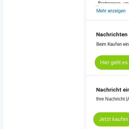
- Brotroggen- un
- Einschätzung
Mehr anzeigen
- Offizielle Ern
- Preischarts, E
- Preischats zu
Nachrichten
Kassamarkt - B
Beim Kaufen ein
Kassamarkt - Kö
Hier geht es
Nachricht ei
Ihre Nachricht (
Jetzt kaufen