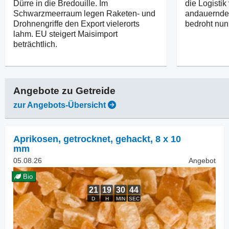
Dürre in die Bredouille. Im
die Logisti
Schwarzmeerraum legen Raketen- und
andauernde 
Drohnengriffe den Export vielerorts
bedroht nun
lahm. EU steigert Maisimport
beträchtlich.
Angebote zu
Getreide
zur Angebots-Übersicht
Aprikosen, getrocknet
,
gehackt, 8 x 10
mm
05.08.26
Angebot
Bio