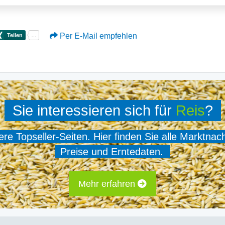
Per E-Mail empfehlen
Sie interessieren sich für
Reis
?
e Topseller-Seiten. Hier finden Sie alle Marktnac
Preise und Erntedaten.
Mehr erfahren