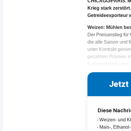
CHICAGO/PARIS. Mark
Krieg stark zerstör
Getreideexporteur w
Weizen: Mühlen bes
Der Preisanstieg für
die alte Saison und 
unter Kontrakt geno
gezahlten Prämien i
Futtermittelindustrie
Jetzt
Diese Nachri
- Weizen- und K
- Mais-, Ethano