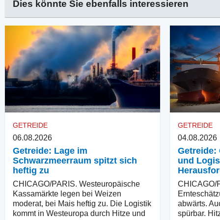
Dies könnte Sie ebenfalls interessieren
GETREIDE
GETREIDE
06.08.2026
04.08.2026
Getreide: Lage im
Getreide: 
Schwarzmeerraum spitzt sich
und Logis
heftig zu
Herausfo
CHICAGO/PARIS. Westeuropäische
CHICAGO/PA
Kassamärkte legen bei Weizen
Ernteschätz
moderat, bei Mais heftig zu. Die Logistik
abwärts. Au
kommt in Westeuropa durch Hitze und
spürbar. Hit