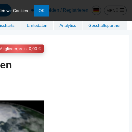
en
Anmelden / Registrieren
MENÜ
den wir Cookies.
OK
ischarts
Erntedaten
Analytics
Geschäftspartner
Mitgliederpreis: 0,00 €
den