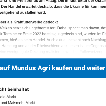
t- und Preistrends am Mittag. Die Infrastruktur der Ukrain
t. Der Handel erwartet deshalb, dass die Ukraine für komme
eitgehend ausfallen wird.
ser als Kraftfutterwerke gedeckt
 Weizen setzt sich ungebremst fort. Dabei spricht man davon, da
für Termine ex Ernte 2022 bereits gut gedeckt sind, wurden im
mmen, hieß es beim Handel. Auch aktuell besteht noch Nachfra
n Hamburg und an der Rheinschiene abzulesen ist. Im Gegensat
 eine weniger gute Deckung realisieren, weil bei Futterweizenpr
 auf Mundus Agri kaufen und weiter
cht beinhaltet
leie-Markt
l- und Maismehl-Markt