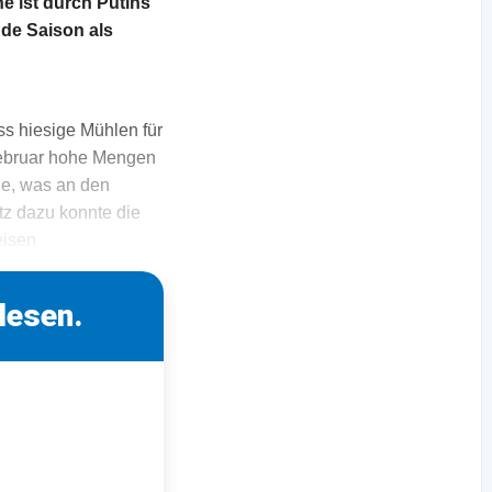
e ist durch Putins
nde Saison als
ss hiesige Mühlen für
 Februar hohe Mengen
ge, was an den
z dazu konnte die
eisen
lesen.