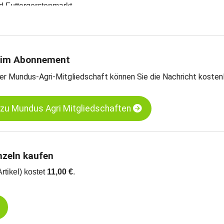
d Futtergerstenmarkt
en und Meinungen des Handels
teschätzungen
rntebilanzen und Import- und Exportdaten
 verschiedenen Kassamärkten
 im Abonnement
-Weizen - Hamburg
er Mundus-Agri-Mitgliedschaft können Sie die Nachricht kosten
rnermais - Süd-Oldenburg
 zu Mundus Agri Mitgliedschaften
nzeln kaufen
Artikel) kostet
11,00 €
.