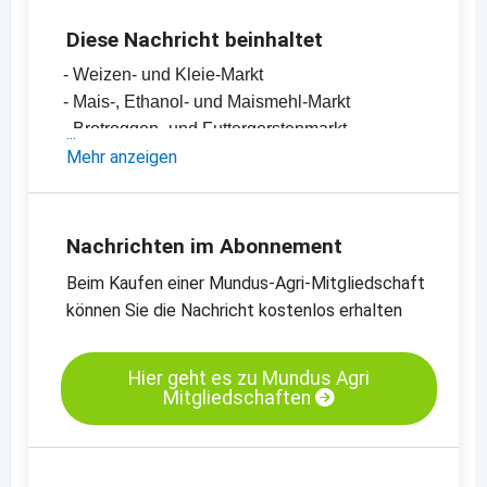
Diese Nachricht beinhaltet
- Weizen- und Kleie-Markt
- Mais-, Ethanol- und Maismehl-Markt
- Brotroggen- und Futtergerstenmarkt
- Einschätzungen und Meinungen des
Mehr anzeigen
Handels
- Offizielle Ernteschätzungen
- Preischarts, Erntebilanzen und Import- und
Nachrichten im Abonnement
Exportdaten
Beim Kaufen einer Mundus-Agri-Mitgliedschaft
- Preischats zu verschiedenen Kassamärkten
können Sie die Nachricht kostenlos erhalten
Kassamarkt - B-Weizen - Hamburg
Kassamarkt - Körnermais - Süd-Oldenburg
Hier geht es zu Mundus Agri
Mitgliedschaften